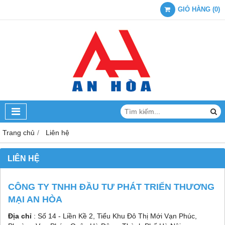
GIỎ HÀNG
(
0
)
Trang chủ
Liên hệ
LIÊN HỆ
CÔNG TY TNHH ĐẦU TƯ PHÁT TRIỂN THƯƠNG
MẠI AN HÒA
Địa chỉ
: Số 14 - Liền Kề 2, Tiểu Khu Đô Thị Mới Vạn Phúc,