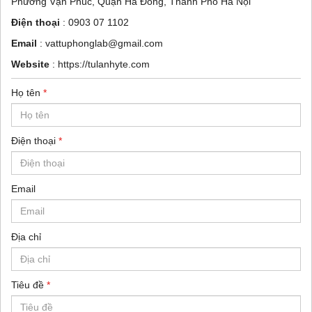
Phường Vạn Phúc, Quận Hà Đông, Thành Phố Hà Nội
Điện thoại
:
0903 07 1102
Email
:
vattuphonglab@gmail.com
Website
:
https://tulanhyte.com
Họ tên
*
Điện thoại
*
Email
Địa chỉ
Tiêu đề
*