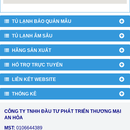
TỦ LẠNH BẢO QUẢN MẪU
TỦ LẠNH ÂM SÂU
HÃNG SẢN XUẤT
HỔ TRỢ TRỰC TUYẾN
LIÊN KẾT WEBSITE
THỐNG KÊ
CÔNG TY TNHH ĐẦU TƯ PHÁT TRIỂN THƯƠNG MẠI
AN HÒA
MST:
0106644389