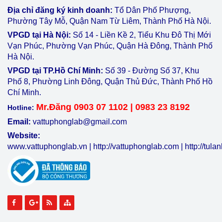
Địa chỉ đăng ký kinh doanh:
Tổ Dân Phố Phượng,
Phường Tây Mỗ, Quận Nam Từ Liêm, Thành Phố Hà Nội.
VPGD tại Hà Nội:
Số 14 - Liền Kề 2, Tiểu Khu Đô Thị Mới
Vạn Phúc, Phường Vạn Phúc, Quận Hà Đông, Thành Phố
Hà Nội.
VPGD tại TP.Hồ Chí Minh:
Số 39 - Đường Số 37, Khu
Phố 8, Phường Linh Đông, Quận Thủ Đức, Thành Phố Hồ
Chí Minh.
Mr.Đăng 0903 07 1102 | 0983 23 8192
Hotline:
Email:
vattuphonglab@gmail.com
Website:
www.vattuphonglab.vn
|
http://vattuphonglab.com
|
http://tul