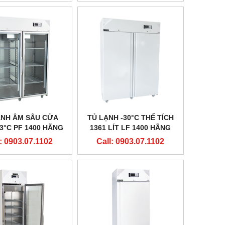
ẠNH ÂM SÂU CỬA
TỦ LẠNH -30°C THỂ TÍCH
23°C PF 1400 HÃNG
1361 LÍT LF 1400 HÃNG
IKO - ĐAN MẠCH
ARCTIKO - ĐAN MẠCH
: 0903.07.1102
Call: 0903.07.1102