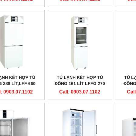
ẠNH KẾT HỢP TỦ
TỦ LẠNH KẾT HỢP TỦ
TỦ L
 288 LÍT,LFF 660
ĐÔNG 161 LÍT LFFG 270
ĐÔNG 
 ARCTIKO - ĐAN
HÃNG ARCTIKO - ĐAN
HÃNG
l: 0903.07.1102
Call: 0903.07.1102
Call
MẠCH
MẠCH