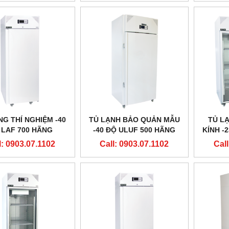
NG THÍ NGHIỆM -40
TỦ LẠNH BẢO QUẢN MẪU
TỦ L
 LAF 700 HÃNG
-40 ĐỘ ULUF 500 HÃNG
KÍNH -
IKO - ĐAN MẠCH
ARCTICO - ĐAN MẠCH
ARCT
l: 0903.07.1102
Call: 0903.07.1102
Call