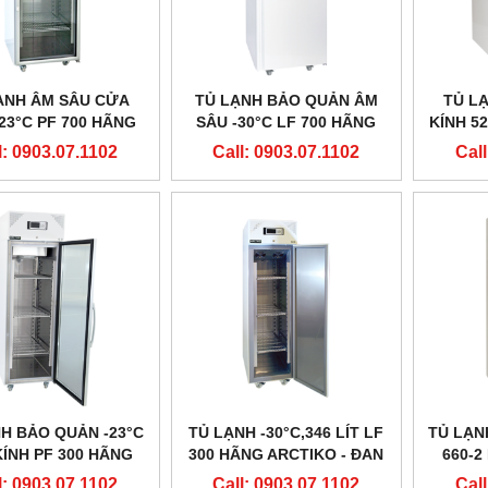
ẠNH ÂM SÂU CỬA
TỦ LẠNH BẢO QUẢN ÂM
TỦ L
-23°C PF 700 HÃNG
SÂU -30°C LF 700 HÃNG
KÍNH 52
IKO - ĐAN MẠCH
ARCTIKO - ĐAN MẠCH
ARCT
l: 0903.07.1102
Call: 0903.07.1102
Call
H BẢO QUẢN -23°C
TỦ LẠNH -30°C,346 LÍT LF
TỦ LẠN
ÍNH PF 300 HÃNG
300 HÃNG ARCTIKO - ĐAN
660-2
IKO - ĐAN MẠCH
MẠCH
l: 0903.07.1102
Call: 0903.07.1102
Call