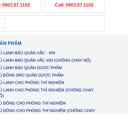
 LRE 700 HÃNG
HÃNG ARCTIKO - ĐAN
: 0903.07.1102
Call: 0903.07.1102
IKO - ĐAN MẠCH
MẠCH
ẢN PHẨM
Ủ LẠNH BẢO QUẢN VẮC - XIN
Ủ LẠNH BẢO QUẢN VẮC-XIN (CHỐNG CHÁY NỔ)
Ủ LẠNH BẢO QUẢN DƯỢC PHẨM
Ủ ĐÔNG BẢO QUẢN DƯỢC PHẨM
Ủ LẠNH CHO PHÒNG THÍ NGHIỆM
Ủ LẠNH CHO PHÒNG THÍ NGHIỆM (CHỐNG CHÁY
Ổ)
Ủ ĐÔNG CHO PHÒNG THÍ NGHIỆM
Ủ ĐÔNG CHO PHÒNG THÍ NGHIỆM (CHỐNG CHÁY
Ổ)