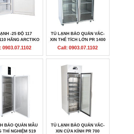
ẠNH -25 ĐỘ 117
TỦ LẠNH BẢO QUẢN VẮC-
 110 HÃNG ARCTIKO
XIN THỂ TÍCH LỚN PR 1400
- ĐAN MẠCH
HÃNG ARCTIKO - ĐAN
: 0903.07.1102
Call: 0903.07.1102
MẠCH
NH BẢO QUẢN MẪU
TỦ LẠNH BẢO QUẢN VẮC-
 THÍ NGHIỆM 519
XIN CỬA KÍNH PR 700