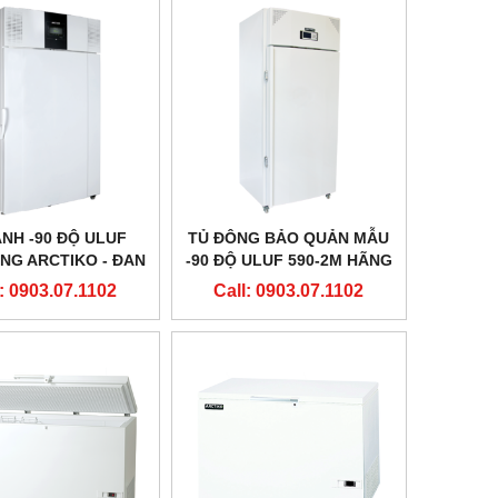
ẠNH -90 ĐỘ ULUF
TỦ ĐÔNG BẢO QUẢN MẪU
ÃNG ARCTIKO - ĐAN
-90 ĐỘ ULUF 590-2M HÃNG
MẠCH
ARCTIKO - ĐAN MẠCH
: 0903.07.1102
Call: 0903.07.1102