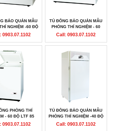
NG BẢO QUẢN MẪU
TỦ ĐÔNG BẢO QUẢN MẪU
THÍ NGHIỆM -60 ĐỘ
PHÒNG THÍ NGHIỆM - 60
5 HÃNG ARCTIKO -
ĐỘ LTF 425 HÃNG
: 0903.07.1102
Call: 0903.07.1102
ĐAN MẠCH
ARCTIKO - ĐAN MẠCH
ÔNG PHÒNG THÍ
TỦ ĐÔNG BẢO QUẢN MẪU
M - 60 ĐỘ LTF 85
PHÒNG THÍ NGHIỆM -40 ĐỘ
 ARCTIKO - ĐAN
ULUF 700 HÃNG ARCTIKO -
: 0903.07.1102
Call: 0903.07.1102
MẠCH
ĐAN MẠCH