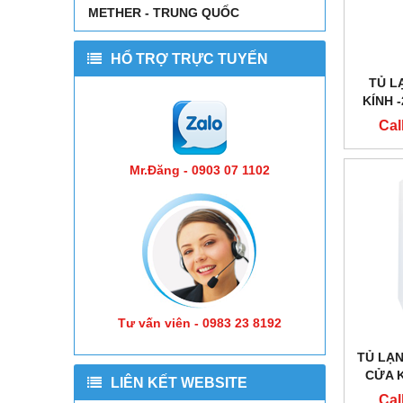
METHER - TRUNG QUỐC
HỔ TRỢ TRỰC TUYẾN
TỦ L
KÍNH 
ARCT
Cal
Mr.Đăng - 0903 07 1102
Tư vấn viên - 0983 23 8192
TỦ LẠN
CỬA K
LIÊN KẾT WEBSITE
ARCT
Cal