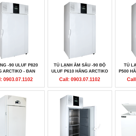
NG -90 ULUF P820
TỦ LẠNH ÂM SÂU -90 ĐỘ
TỦ L
 ARCTIKO - ĐAN
ULUF P610 HÃNG ARCTIKO
P500 H
MẠCH
- ĐAN MẠCH
l: 0903.07.1102
Call: 0903.07.1102
Call