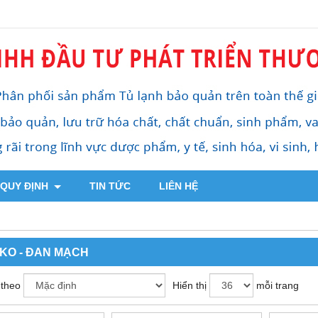
 QUY ĐỊNH
TIN TỨC
LIÊN HỆ
KO - ĐAN MẠCH
 theo
Hiển thị
mỗi trang