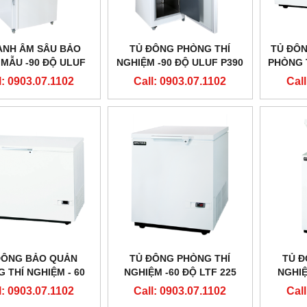
ẠNH ÂM SÂU BẢO
TỦ ĐÔNG PHÒNG THÍ
TỦ ĐÔ
MẪU -90 ĐỘ ULUF
NGHIỆM -90 ĐỘ ULUF P390
PHÒNG 
M HÃNG ARCTIKO -
HÃNG ARCTIKO - ĐAN
LTF 53
l: 0903.07.1102
Call: 0903.07.1102
Call
ĐAN MẠCH
MẠCH
ĐÔNG BẢO QUẢN
TỦ ĐÔNG PHÒNG THÍ
TỦ Đ
 THÍ NGHIỆM - 60
NGHIỆM -60 ĐỘ LTF 225
NGHIỆ
 LTF 325 HÃNG
HÃNG ARCTIKO - ĐAN
HÃNG
l: 0903.07.1102
Call: 0903.07.1102
Call
IKO - ĐAN MẠCH
MẠCH