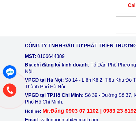
HÃNG
Cal
CÔNG TY TNHH ĐẦU TƯ PHÁT TRIỂN THƯƠNG
MST:
0106644389
Địa chỉ đăng ký kinh doanh:
Tổ Dân Phố Phượng
Nội.
VPGD tại Hà Nội:
Số 14 - Liền Kề 2, Tiểu Khu Đô
Thành Phố Hà Nội.
VPGD tại TP.Hồ Chí Minh:
Số 39 - Đường Số 37, 
Phố Hồ Chí Minh.
Mr.Đăng 0903 07 1102 | 0983 23 819
Hotline:
Email:
vattuphonglab@gmail.com
Website:
www.vattuphonglab.vn
|
http://vattuphong