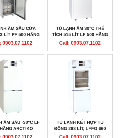
ẠNH ÂM SÂU CỬA
TỦ LẠNH ÂM 30°C THỂ
3 LÍT PF 500 HÃNG
TÍCH 515 LÍT LF 500 HÃNG
IKO - ĐAN MẠCH
ARCTIKO - ĐAN MẠCH
: 0903.07.1102
Call: 0903.07.1102
H ÂM SÂU -30°C LF
TỦ LẠNH KẾT HỢP TỦ
 HÃNG ARCTIKO -
ĐÔNG 288 LÍT, LFFG 660
ĐAN MẠCH
HÃNG ARCTIKO - ĐAN
: 0903.07.1102
Call: 0903.07.1102