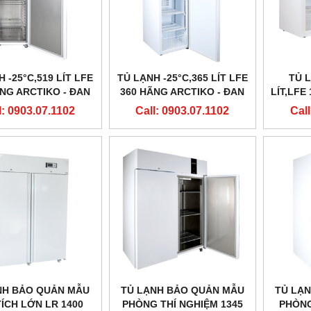
 -25°C,519 LÍT LFE
TỦ LẠNH -25°C,365 LÍT LFE
TỦ L
NG ARCTIKO - ĐAN
360 HÃNG ARCTIKO - ĐAN
LÍT,LFE
MẠCH
MẠCH
l: 0903.07.1102
Call: 0903.07.1102
Call
NH BẢO QUẢN MẪU
TỦ LẠNH BẢO QUẢN MẪU
TỦ LẠ
TÍCH LỚN LR 1400
PHÒNG THÍ NGHIỆM 1345
PHÒNG