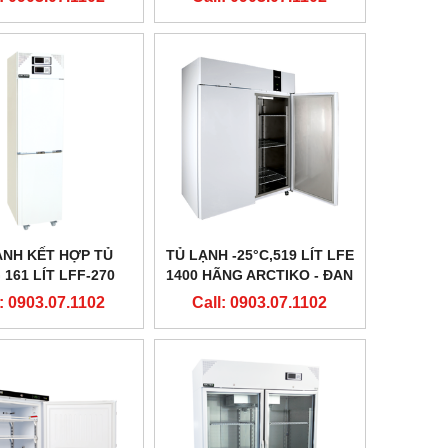
MẠCH
ẠNH KẾT HỢP TỦ
TỦ LẠNH -25°C,519 LÍT LFE
161 LÍT LFF-270
1400 HÃNG ARCTIKO - ĐAN
 ARCTIKO - ĐAN
MẠCH
: 0903.07.1102
Call: 0903.07.1102
MẠCH