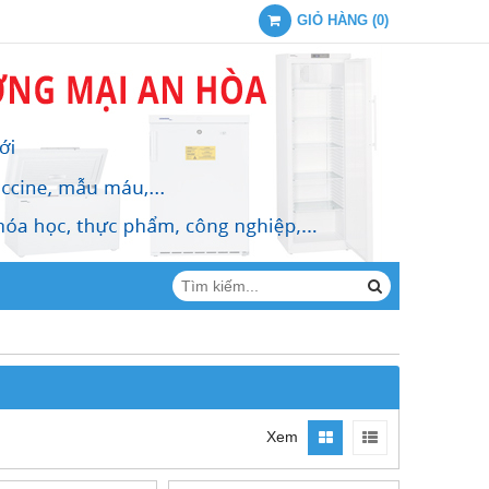
GIỎ HÀNG
(
0
)
Xem