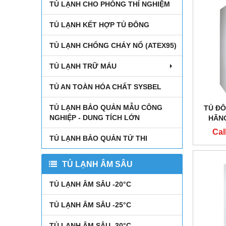
TỦ LẠNH CHO PHÒNG THÍ NGHIỆM
TỦ LẠNH KẾT HỢP TỦ ĐÔNG
TỦ LẠNH CHỐNG CHÁY NỔ (ATEX95)
TỦ LẠNH TRỮ MÁU
TỦ AN TOÀN HÓA CHẤT SYSBEL
TỦ LẠNH BẢO QUẢN MẪU CÔNG
TỦ ĐÔ
NGHIỆP - DUNG TÍCH LỚN
HÃNG
Cal
TỦ LẠNH BẢO QUẢN TỬ THI
TỦ LẠNH ÂM SÂU
TỦ LẠNH ÂM SÂU -20°C
TỦ LẠNH ÂM SÂU -25°C
TỦ LẠNH ÂM SÂU -30°C