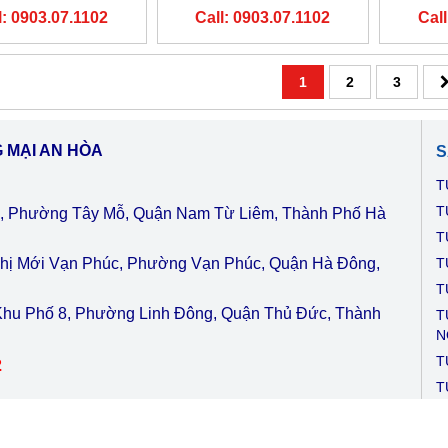
 ARCTIKO - ĐAN
LÍT LRE 1400 HÃNG
LÍT
l: 0903.07.1102
Call: 0903.07.1102
Call
MẠCH
ARCTIKO - ĐAN MẠCH
ARCT
1
2
3
 MẠI AN HÒA
S
T
T
, Phường Tây Mỗ, Quận Nam Từ Liêm, Thành Phố Hà
T
 Thị Mới Vạn Phúc, Phường Vạn Phúc, Quận Hà Đông,
T
T
Khu Phố 8, Phường Linh Đông, Quận Thủ Đức, Thành
T
N
T
2
T
N
lab.com
|
http://tulanhyte.com