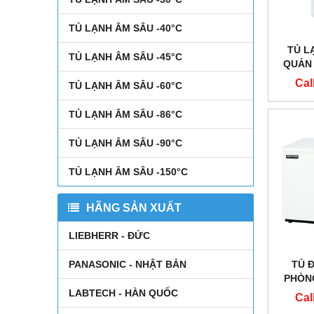
TỦ LẠNH ÂM SÂU -40°C
TỦ L
TỦ LẠNH ÂM SÂU -45°C
QUẢN 
490-2
Cal
TỦ LẠNH ÂM SÂU -60°C
TỦ LẠNH ÂM SÂU -86°C
TỦ LẠNH ÂM SÂU -90°C
TỦ LẠNH ÂM SÂU -150°C
HÃNG SẢN XUẤT
LIEBHERR - ĐỨC
TỦ 
PANASONIC - NHẬT BẢN
PHÒNG
ĐỘ
LABTECH - HÀN QUỐC
Cal
ARCT