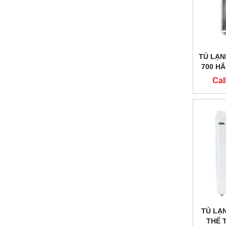
TỦ LẠNH
700 HÃ
Cal
TỦ LẠ
THỂ 