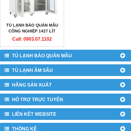
TỦ LẠNH BẢO QUẢN MẪU
CÔNG NGHIỆP 1427 LÍT
LKPV 1423
Call: 0903.07.1102
TỦ LẠNH BẢO QUẢN MẪU
TỦ LẠNH ÂM SÂU
HÃNG SẢN XUẤT
HỔ TRỢ TRỰC TUYẾN
LIÊN KẾT WEBSITE
THỐNG KÊ