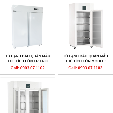
TỦ LẠNH BẢO QUẢN MẪU
TỦ LẠNH BẢO QUẢN MẪU
THỂ TÍCH LỚN LR 1400
THỂ TÍCH LỚN MODEL:
HÃNG ARCTIKO - ĐAN MẠCH
LKPV 8420
Call: 0903.07.1102
Call: 0903.07.1102