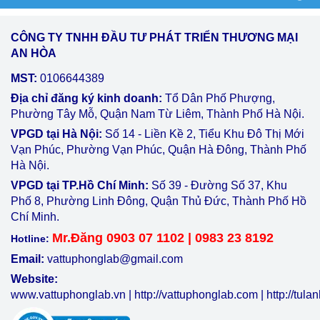
CÔNG TY TNHH ĐẦU TƯ PHÁT TRIỂN THƯƠNG MẠI
AN HÒA
MST:
0106644389
Địa chỉ đăng ký kinh doanh:
Tổ Dân Phố Phượng,
Phường Tây Mỗ, Quận Nam Từ Liêm, Thành Phố Hà Nội.
VPGD tại Hà Nội:
Số 14 - Liền Kề 2, Tiểu Khu Đô Thị Mới
Vạn Phúc, Phường Vạn Phúc, Quận Hà Đông, Thành Phố
Hà Nội.
VPGD tại TP.Hồ Chí Minh:
Số 39 - Đường Số 37, Khu
Phố 8, Phường Linh Đông, Quận Thủ Đức, Thành Phố Hồ
Chí Minh.
Mr.Đăng 0903 07 1102 | 0983 23 8192
Hotline:
Email:
vattuphonglab@gmail.com
Website:
www.vattuphonglab.vn
|
http://vattuphonglab.com
|
http://tul