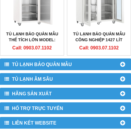
TỦ LẠNH BẢO QUẢN MẪU
TỦ LẠNH BẢO QUẢN MẪU
THỂ TÍCH LỚN MODEL:
CÔNG NGHIỆP 1427 LÍT
LKPV 8420
LKPV 1423
Call: 0903.07.1102
Call: 0903.07.1102
TỦ LẠNH BẢO QUẢN MẪU
TỦ LẠNH ÂM SÂU
HÃNG SẢN XUẤT
HỔ TRỢ TRỰC TUYẾN
LIÊN KẾT WEBSITE