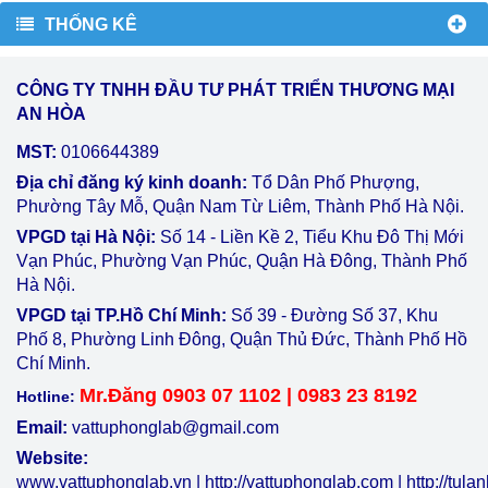
THỐNG KÊ
CÔNG TY TNHH ĐẦU TƯ PHÁT TRIỂN THƯƠNG MẠI
AN HÒA
MST:
0106644389
Địa chỉ đăng ký kinh doanh:
Tổ Dân Phố Phượng,
Phường Tây Mỗ, Quận Nam Từ Liêm, Thành Phố Hà Nội.
VPGD tại Hà Nội:
Số 14 - Liền Kề 2, Tiểu Khu Đô Thị Mới
Vạn Phúc, Phường Vạn Phúc, Quận Hà Đông, Thành Phố
Hà Nội.
VPGD tại TP.Hồ Chí Minh:
Số 39 - Đường Số 37, Khu
Phố 8, Phường Linh Đông, Quận Thủ Đức, Thành Phố Hồ
Chí Minh.
Mr.Đăng 0903 07 1102 | 0983 23 8192
Hotline:
Email:
vattuphonglab@gmail.com
Website:
www.vattuphonglab.vn
|
http://vattuphonglab.com
|
http://tul