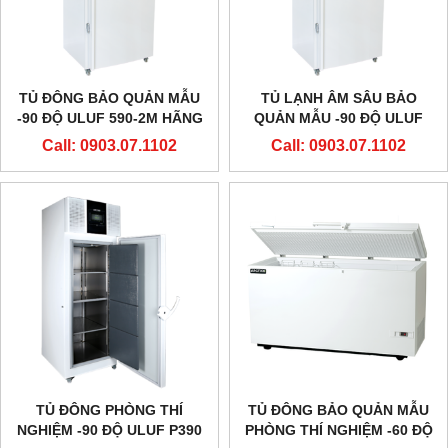
TỦ ĐÔNG BẢO QUẢN MẪU
TỦ LẠNH ÂM SÂU BẢO
-90 ĐỘ ULUF 590-2M HÃNG
QUẢN MẪU -90 ĐỘ ULUF
ARCTIKO - ĐAN MẠCH
490-2M HÃNG ARCTIKO -
Call: 0903.07.1102
Call: 0903.07.1102
ĐAN MẠCH
TỦ ĐÔNG PHÒNG THÍ
TỦ ĐÔNG BẢO QUẢN MẪU
NGHIỆM -90 ĐỘ ULUF P390
PHÒNG THÍ NGHIỆM -60 ĐỘ