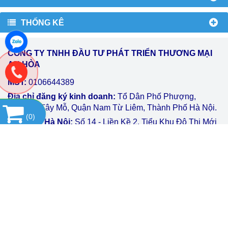
THỐNG KÊ
CÔNG TY TNHH ĐẦU TƯ PHÁT TRIỂN THƯƠNG MẠI
AN HÒA
MST:
0106644389
Địa chỉ đăng ký kinh doanh:
Tổ Dân Phố Phượng,
Phường Tây Mỗ, Quận Nam Từ Liêm, Thành Phố Hà Nội.
(
0
)
VPGD tại Hà Nội:
Số 14 - Liền Kề 2, Tiểu Khu Đô Thị Mới
Vạn Phúc, Phường Vạn Phúc, Quận Hà Đông, Thành Phố
Hà Nội.
VPGD tại TP.Hồ Chí Minh:
Số 39 - Đường Số 37, Khu
Phố 8, Phường Linh Đông, Quận Thủ Đức, Thành Phố Hồ
Chí Minh.
Mr.Đăng 0903 07 1102 | 0983 23 8192
Hotline:
Email:
vattuphonglab@gmail.com
Website: