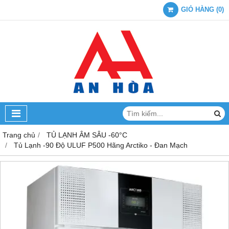
GIỎ HÀNG
(
0
)
Trang chủ
TỦ LẠNH ÂM SÂU -60°C
Tủ Lạnh -90 Độ ULUF P500 Hãng Arctiko - Đan Mạch