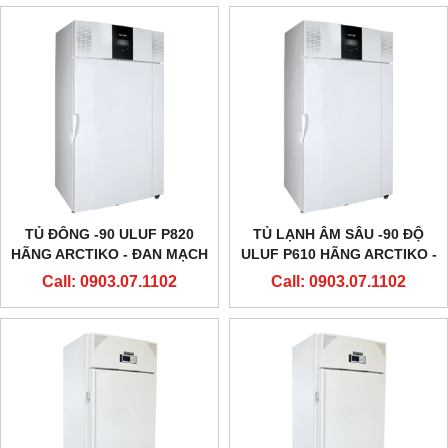
TỦ ĐÔNG -90 ULUF P820
TỦ LẠNH ÂM SÂU -90 ĐỘ
HÃNG ARCTIKO - ĐAN MẠCH
ULUF P610 HÃNG ARCTIKO -
ĐAN MẠCH
Call: 0903.07.1102
Call: 0903.07.1102