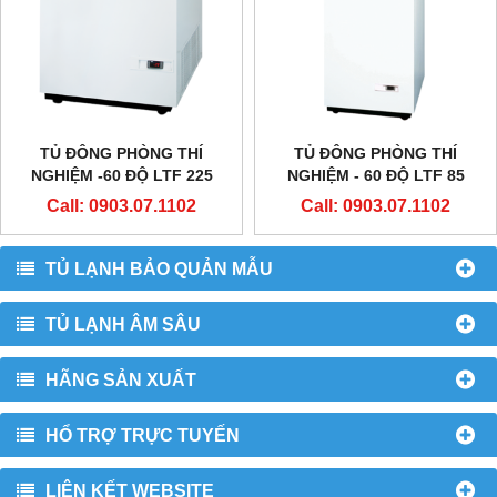
TỦ ĐÔNG PHÒNG THÍ
TỦ ĐÔNG PHÒNG THÍ
NGHIỆM -60 ĐỘ LTF 225
NGHIỆM - 60 ĐỘ LTF 85
HÃNG ARCTIKO - ĐAN MẠCH
HÃNG ARCTIKO - ĐAN MẠCH
Call: 0903.07.1102
Call: 0903.07.1102
TỦ LẠNH BẢO QUẢN MẪU
TỦ LẠNH ÂM SÂU
HÃNG SẢN XUẤT
HỔ TRỢ TRỰC TUYẾN
LIÊN KẾT WEBSITE