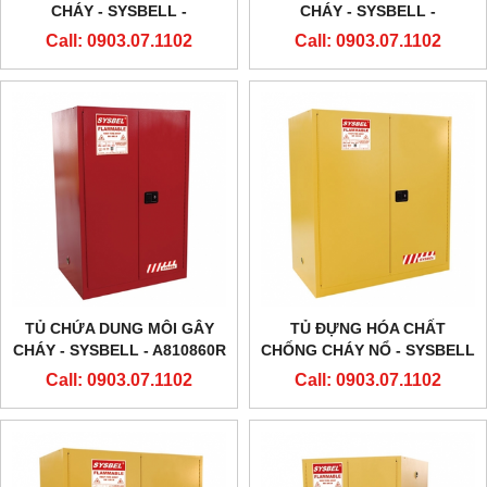
CHÁY - SYSBELL -
CHÁY - SYSBELL -
WA810300R – 30
WA810600R – 60
Call: 0903.07.1102
Call: 0903.07.1102
GALLON/114L
GALLON/227L
TỦ CHỨA DUNG MÔI GÂY
TỦ ĐỰNG HÓA CHẤT
CHÁY - SYSBELL - A810860R
CHỐNG CHÁY NỔ - SYSBELL
– 90 GALLON/340L
- WA810115 – 115
Call: 0903.07.1102
Call: 0903.07.1102
GALLON/434L