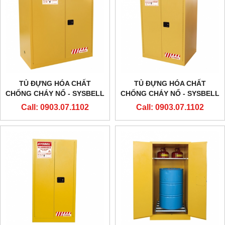
TỦ ĐỰNG HÓA CHẤT
TỦ ĐỰNG HÓA CHẤT
CHỐNG CHÁY NỔ - SYSBELL
CHỐNG CHÁY NỔ - SYSBELL
- WA811100 – 110
- WA810860 – 90
Call: 0903.07.1102
Call: 0903.07.1102
GALLON/415L
GALLON/340L