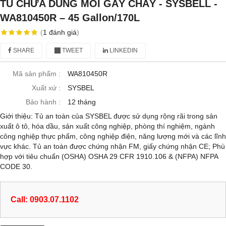
TỦ CHỨA DUNG MÔI GÂY CHÁY - SYSBELL -
WA810450R – 45 Gallon/170L
(
1
đánh giá
)
SHARE
TWEET
LINKEDIN
Mã sản phẩm :
WA810450R
Xuất xứ :
SYSBEL
Bảo hành :
12 tháng
Giới thiệu: Tủ an toàn của SYSBEL được sử dụng rộng rãi trong sản
xuất ô tô, hóa dầu, sản xuất công nghiệp, phòng thí nghiệm, ngành
công nghiệp thực phẩm, công nghiệp điện, năng lượng mới và các lĩnh
vực khác. Tủ an toàn được chứng nhận FM, giấy chứng nhận CE; Phù
hợp với tiêu chuẩn (OSHA) OSHA 29 CFR 1910.106 & (NFPA) NFPA
CODE 30.
Call: 0903.07.1102