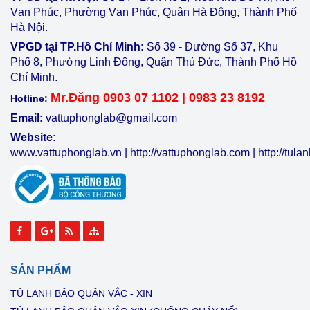
Vạn Phúc, Phường Vạn Phúc, Quận Hà Đông, Thành Phố
Hà Nội.
VPGD tại TP.Hồ Chí Minh:
Số 39 - Đường Số 37, Khu
Phố 8, Phường Linh Đông, Quận Thủ Đức, Thành Phố Hồ
Chí Minh.
Mr.Đăng 0903 07 1102 | 0983 23 8192
Hotline:
Email:
vattuphonglab@gmail.com
Website:
www.vattuphonglab.vn
|
http://vattuphonglab.com
|
http://tul
SẢN PHẨM
TỦ LẠNH BẢO QUẢN VẮC - XIN