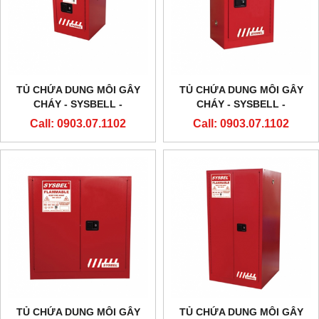
TỦ CHỨA DUNG MÔI GÂY
TỦ CHỨA DUNG MÔI GÂY
CHÁY - SYSBELL -
CHÁY - SYSBELL -
WA810040R – 4 GALLON/15L
WA810120R – 12
Call: 0903.07.1102
Call: 0903.07.1102
GALLON/45L
TỦ CHỨA DUNG MÔI GÂY
TỦ CHỨA DUNG MÔI GÂY