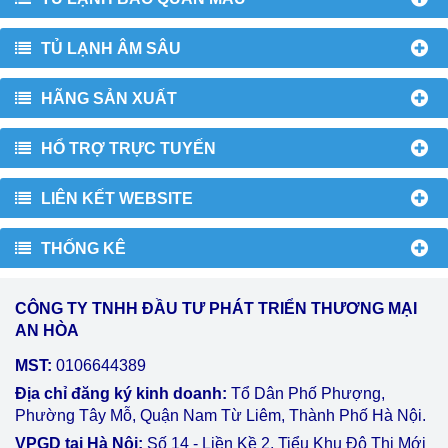
TỦ LẠNH ÂM SÂU
HÃNG SẢN XUẤT
HỔ TRỢ TRỰC TUYẾN
LIÊN KẾT WEBSITE
THỐNG KÊ
CÔNG TY TNHH ĐẦU TƯ PHÁT TRIỂN THƯƠNG MẠI
AN HÒA
MST:
0106644389
Địa chỉ đăng ký kinh doanh:
Tổ Dân Phố Phượng,
Phường Tây Mỗ, Quận Nam Từ Liêm, Thành Phố Hà Nội.
VPGD tại Hà Nội:
Số 14 - Liền Kề 2, Tiểu Khu Đô Thị Mới