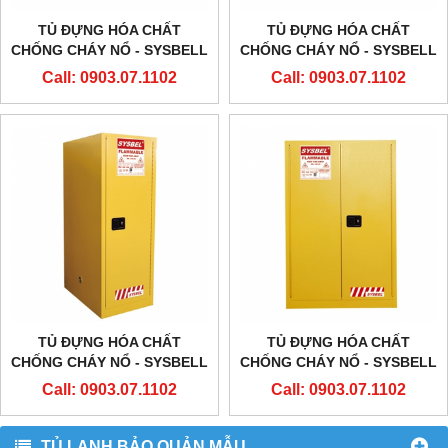
TỦ ĐỰNG HÓA CHẤT
TỦ ĐỰNG HÓA CHẤT
CHỐNG CHÁY NỔ - SYSBELL
CHỐNG CHÁY NỔ - SYSBELL
- WA810600 – 60
- WA810550 – 55
Call: 0903.07.1102
Call: 0903.07.1102
GALLON/227L
GALLON/207L
TỦ ĐỰNG HÓA CHẤT
TỦ ĐỰNG HÓA CHẤT
CHỐNG CHÁY NỔ - SYSBELL
CHỐNG CHÁY NỔ - SYSBELL
- WA810540 – 54
- WA810450 -
Call: 0903.07.1102
Call: 0903.07.1102
GALLON/204L
45GALLON/170L
TỦ LẠNH BẢO QUẢN MẪU