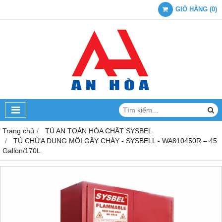
GIỎ HÀNG
(
0
)
Trang chủ
TỦ AN TOÀN HÓA CHẤT SYSBEL
TỦ CHỨA DUNG MÔI GÂY CHÁY - SYSBELL - WA810450R – 45
Gallon/170L