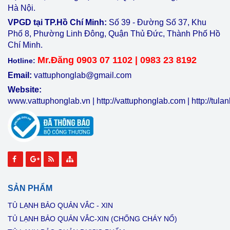
Hà Nội.
VPGD tại TP.Hồ Chí Minh:
Số 39 - Đường Số 37, Khu
Phố 8, Phường Linh Đông, Quận Thủ Đức, Thành Phố Hồ
Chí Minh.
Mr.Đăng 0903 07 1102 | 0983 23 8192
Hotline:
Email:
vattuphonglab@gmail.com
Website:
www.vattuphonglab.vn
|
http://vattuphonglab.com
|
http://tul
SẢN PHẨM
TỦ LẠNH BẢO QUẢN VẮC - XIN
TỦ LẠNH BẢO QUẢN VẮC-XIN (CHỐNG CHÁY NỔ)