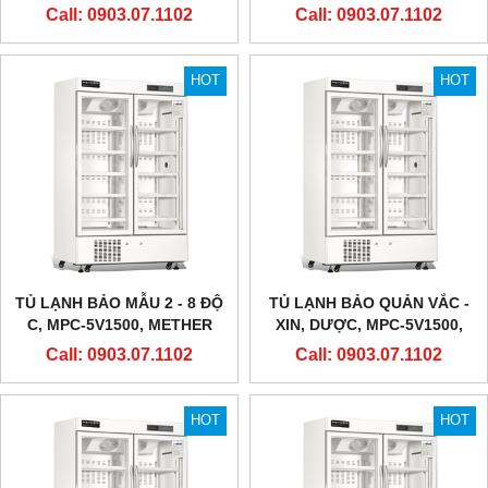
LOẠI 100 LÍT (CÓ MÀN HÌNH
LÍT
Call: 0903.07.1102
Call: 0903.07.1102
NHIỆT ĐỘ)
HOT
HOT
TỦ LẠNH BẢO MẪU 2 - 8 ĐỘ
TỦ LẠNH BẢO QUẢN VẮC -
C, MPC-5V1500, METHER
XIN, DƯỢC, MPC-5V1500,
BIOMEDICAL
METHER BIOMEDICAL
Call: 0903.07.1102
Call: 0903.07.1102
HOT
HOT