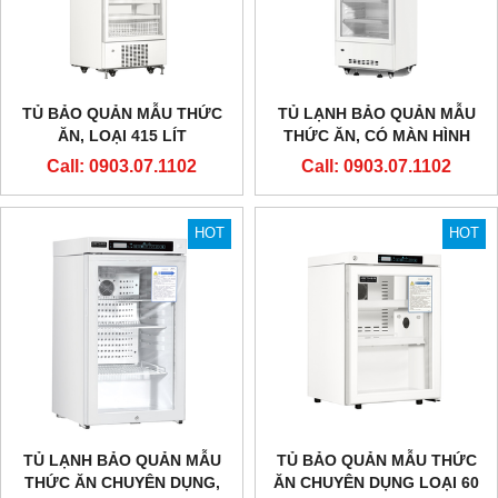
TỦ BẢO QUẢN MẪU THỨC
TỦ LẠNH BẢO QUẢN MẪU
ĂN, LOẠI 415 LÍT
THỨC ĂN, CÓ MÀN HÌNH
NHIỆT ĐỘ
Call: 0903.07.1102
Call: 0903.07.1102
HOT
HOT
TỦ LẠNH BẢO QUẢN MẪU
TỦ BẢO QUẢN MẪU THỨC
THỨC ĂN CHUYÊN DỤNG,
ĂN CHUYÊN DỤNG LOẠI 60