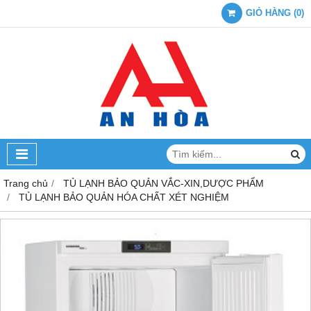
GIỎ HÀNG
(
0
)
Trang chủ
TỦ LẠNH BẢO QUẢN VẮC-XIN,DƯỢC PHẨM
TỦ LẠNH BẢO QUẢN HÓA CHẤT XÉT NGHIỆM