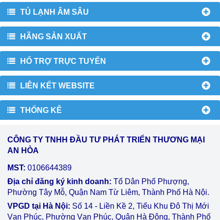
TỦ LẠNH ÂM SÂU
HÃNG SẢN XUẤT
HỔ TRỢ TRỰC TUYẾN
LIÊN KẾT WEBSITE
THỐNG KÊ
CÔNG TY TNHH ĐẦU TƯ PHÁT TRIỂN THƯƠNG MẠI
AN HÒA
MST:
0106644389
Địa chỉ đăng ký kinh doanh:
Tổ Dân Phố Phượng,
Phường Tây Mỗ, Quận Nam Từ Liêm, Thành Phố Hà Nội.
VPGD tại Hà Nội:
Số 14 - Liền Kề 2, Tiểu Khu Đô Thị Mới
Vạn Phúc, Phường Vạn Phúc, Quận Hà Đông, Thành Phố