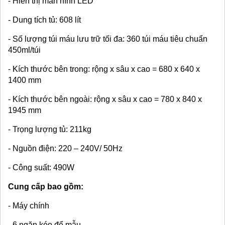
- Hiển thị màn hình LED
- Dung tích tủ: 608 lít
- Số lượng túi máu lưu trữ tối đa: 360 túi máu tiêu chuẩn
450ml/túi
- Kích thước bên trong: rộng x sâu x cao = 680 x 640 x
1400 mm
- Kích thước bên ngoài: rộng x sâu x cao = 780 x 840 x
1945 mm
- Trọng lượng tủ: 211kg
- Nguồn điện: 220 – 240V/ 50Hz
- Công suất: 490W
Cung cấp bao gồm:
- Máy chính
- 6 ngăn kéo để mẫu