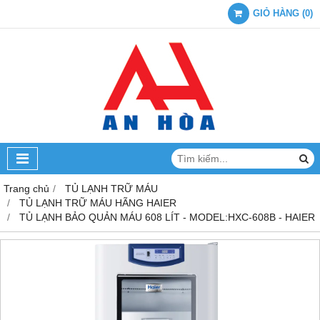
GIỎ HÀNG
(
0
)
Trang chủ
TỦ LẠNH TRỮ MÁU
TỦ LẠNH TRỮ MÁU HÃNG HAIER
TỦ LẠNH BẢO QUẢN MÁU 608 LÍT - MODEL:HXC-608B - HAIER