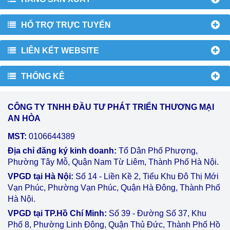
HỔ TRỢ TRỰC TUYẾN
LIÊN KẾT WEBSITE
THỐNG KÊ
CÔNG TY TNHH ĐẦU TƯ PHÁT TRIỂN THƯƠNG MẠI
AN HÒA
MST:
0106644389
Địa chỉ đăng ký kinh doanh:
Tổ Dân Phố Phượng,
Phường Tây Mỗ, Quận Nam Từ Liêm, Thành Phố Hà Nội.
VPGD tại Hà Nội:
Số 14 - Liền Kề 2, Tiểu Khu Đô Thị Mới
Vạn Phúc, Phường Vạn Phúc, Quận Hà Đông, Thành Phố
Hà Nội.
VPGD tại TP.Hồ Chí Minh:
Số 39 - Đường Số 37, Khu
Phố 8, Phường Linh Đông, Quận Thủ Đức, Thành Phố Hồ