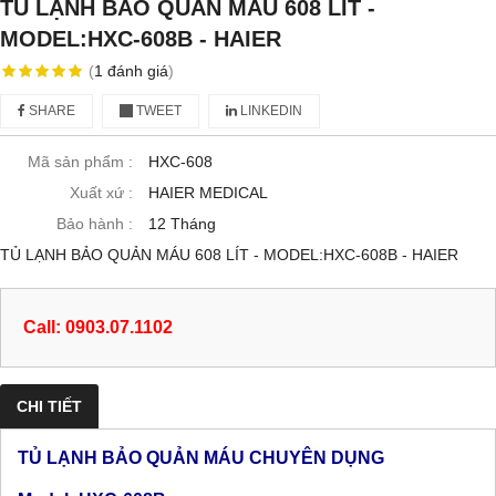
TỦ LẠNH BẢO QUẢN MÁU 608 LÍT -
MODEL:HXC-608B - HAIER
(
1
đánh giá
)
SHARE
TWEET
LINKEDIN
Mã sản phẩm :
HXC-608
Xuất xứ :
HAIER MEDICAL
Bảo hành :
12 Tháng
TỦ LẠNH BẢO QUẢN MÁU 608 LÍT - MODEL:HXC-608B - HAIER
Call: 0903.07.1102
CHI TIẾT
TỦ LẠNH BẢO QUẢN MÁU CHUYÊN DỤNG