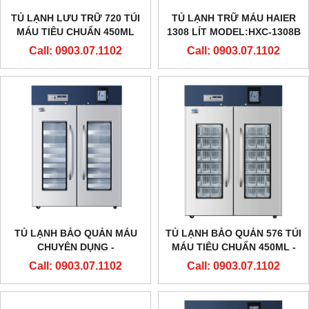
TỦ LẠNH LƯU TRỮ 720 TÚI
TỦ LẠNH TRỮ MÁU HAIER
MÁU TIÊU CHUẨN 450ML
1308 LÍT MODEL:HXC-1308B
MODEL:HXC1308B HAIER
Call: 0903.07.1102
Call: 0903.07.1102
TỦ LẠNH BẢO QUẢN MÁU
TỦ LẠNH BẢO QUẢN 576 TÚI
CHUYÊN DỤNG -
MÁU TIÊU CHUẨN 450ML -
MODEL:HXC-1308B - HAIER
MODEL:HXC-1308 - HAIER
Call: 0903.07.1102
Call: 0903.07.1102