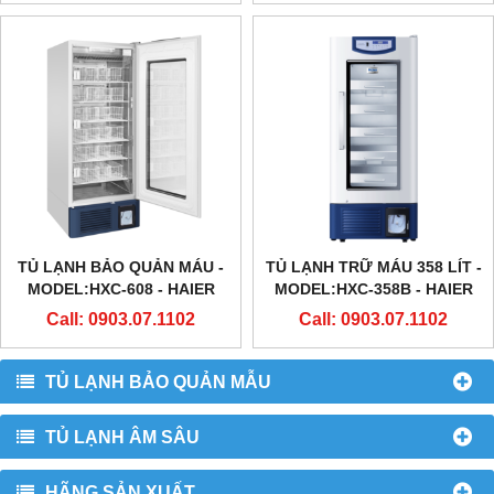
TỦ LẠNH BẢO QUẢN MÁU -
TỦ LẠNH TRỮ MÁU 358 LÍT -
MODEL:HXC-608 - HAIER
MODEL:HXC-358B - HAIER
Call: 0903.07.1102
Call: 0903.07.1102
TỦ LẠNH BẢO QUẢN MẪU
TỦ LẠNH ÂM SÂU
HÃNG SẢN XUẤT