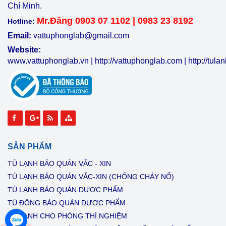
Chí Minh.
Mr.Đăng 0903 07 1102 | 0983 23 8192
Hotline:
Email:
vattuphonglab@gmail.com
Website:
www.vattuphonglab.vn
|
http://vattuphonglab.com
|
http://tul
SẢN PHẨM
TỦ LẠNH BẢO QUẢN VẮC - XIN
TỦ LẠNH BẢO QUẢN VẮC-XIN (CHỐNG CHÁY NỔ)
TỦ LẠNH BẢO QUẢN DƯỢC PHẨM
TỦ ĐÔNG BẢO QUẢN DƯỢC PHẨM
TỦ LẠNH CHO PHÒNG THÍ NGHIỆM