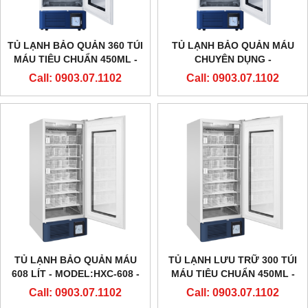
TỦ LẠNH BẢO QUẢN 360 TÚI
TỦ LẠNH BẢO QUẢN MÁU
MÁU TIÊU CHUẨN 450ML -
CHUYÊN DỤNG -
MODEL:HXC-608B - HAIER
MODEL:HXC-608B - HAIER
Call: 0903.07.1102
Call: 0903.07.1102
TỦ LẠNH BẢO QUẢN MÁU
TỦ LẠNH LƯU TRỮ 300 TÚI
608 LÍT - MODEL:HXC-608 -
MÁU TIÊU CHUẨN 450ML -
HAIER
MODEL:HXC-608 - HAIER
Call: 0903.07.1102
Call: 0903.07.1102