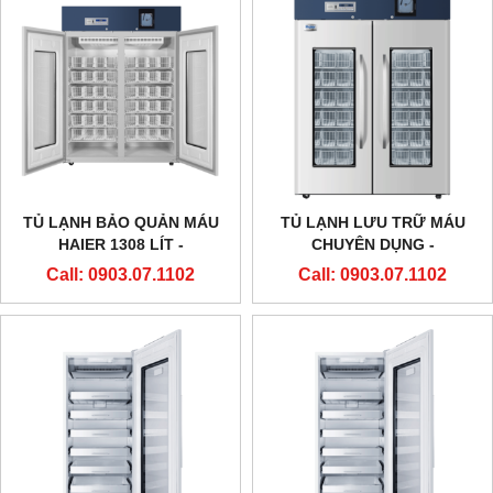
TỦ LẠNH BẢO QUẢN MÁU
TỦ LẠNH LƯU TRỮ MÁU
HAIER 1308 LÍT -
CHUYÊN DỤNG -
MODEL:HXC-1308
MODEL:HXC-1308 - HAIER
Call: 0903.07.1102
Call: 0903.07.1102