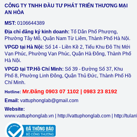
CÔNG TY TNHH ĐẦU TƯ PHÁT TRIỂN THƯƠNG MẠI
AN HÒA
MST:
0106644389
Địa chỉ đăng ký kinh doanh:
Tổ Dân Phố Phượng,
Phường Tây Mỗ, Quận Nam Từ Liêm, Thành Phố Hà Nội.
VPGD tại Hà Nội:
Số 14 - Liền Kề 2, Tiểu Khu Đô Thị Mới
Vạn Phúc, Phường Vạn Phúc, Quận Hà Đông, Thành Phố
Hà Nội.
VPGD tại TP.Hồ Chí Minh:
Số 39 - Đường Số 37, Khu
Phố 8, Phường Linh Đông, Quận Thủ Đức, Thành Phố Hồ
Chí Minh.
Mr.Đăng 0903 07 1102 | 0983 23 8192
Hotline:
Email:
vattuphonglab@gmail.com
Website:
www.vattuphonglab.vn
|
http://vattuphonglab.com
|
http://tul