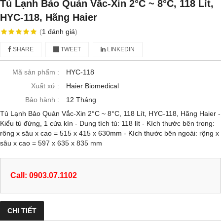
Tủ Lạnh Bảo Quản Vắc-Xin 2°C ~ 8°C, 118 Lít,
HYC-118, Hãng Haier
(
1
đánh giá
)
SHARE
TWEET
LINKEDIN
Mã sản phẩm :
HYC-118
Xuất xứ :
Haier Biomedical
Bảo hành :
12 Tháng
Tủ Lạnh Bảo Quản Vắc-Xin 2°C ~ 8°C, 118 Lít, HYC-118, Hãng Haier -
Kiểu tủ đứng, 1 cửa kín - Dung tích tủ: 118 lít - Kích thước bên trong:
rông x sâu x cao = 515 x 415 x 630mm - Kích thước bên ngoài: rộng x
sâu x cao = 597 x 635 x 835 mm
Call: 0903.07.1102
CHI TIẾT