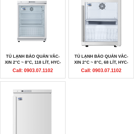
TỦ LẠNH BẢO QUẢN VẮC-
TỦ LẠNH BẢO QUẢN VẮC-
XIN 2°C ~ 8°C, 118 LÍT, HYC-
XIN 2°C ~ 8°C, 68 LÍT, HYC-
118A, HÃNG HAIER
68A, HÃNG HAIER
Call: 0903.07.1102
Call: 0903.07.1102