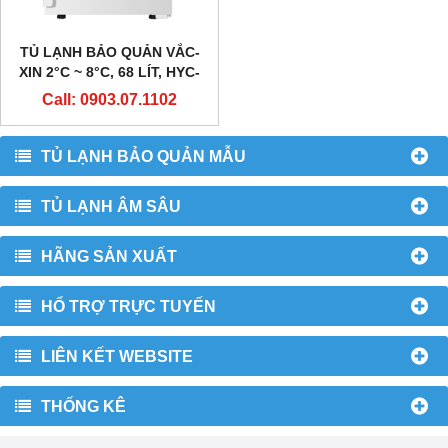
TỦ LẠNH BẢO QUẢN VẮC-
XIN 2°C ~ 8°C, 68 LÍT, HYC-
68, HÃNG HAIER
Call: 0903.07.1102
TỦ LẠNH BẢO QUẢN MẪU
TỦ LẠNH ÂM SÂU
HÃNG SẢN XUẤT
HỔ TRỢ TRỰC TUYẾN
LIÊN KẾT WEBSITE
THỐNG KÊ