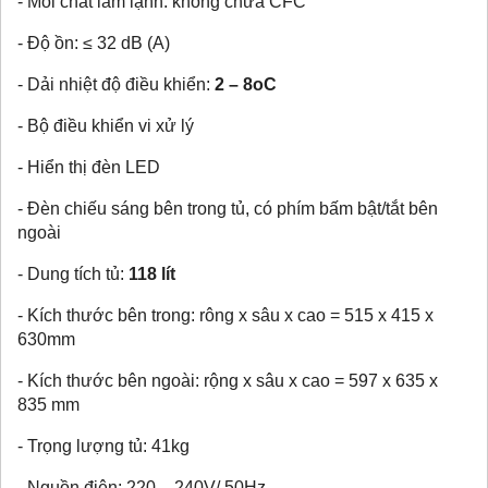
- Môi chất làm lạnh: không chứa CFC
- Độ ồn: ≤ 32 dB (A)
- Dải nhiệt độ điều khiển:
2 – 8oC
- Bộ điều khiển vi xử lý
- Hiển thị đèn LED
- Đèn chiếu sáng bên trong tủ, có phím bấm bật/tắt bên
ngoài
- Dung tích tủ:
118 lít
- Kích thước bên trong: rông x sâu x cao = 515 x 415 x
630mm
- Kích thước bên ngoài: rộng x sâu x cao = 597 x 635 x
835 mm
- Trọng lượng tủ: 41kg
- Nguồn điện: 220 – 240V/ 50Hz