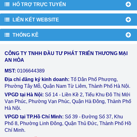
HỔ TRỢ TRỰC TUYẾN
LIÊN KẾT WEBSITE
THỐNG KÊ
CÔNG TY TNHH ĐẦU TƯ PHÁT TRIỂN THƯƠNG MẠI
AN HÒA
MST:
0106644389
Địa chỉ đăng ký kinh doanh:
Tổ Dân Phố Phượng,
Phường Tây Mỗ, Quận Nam Từ Liêm, Thành Phố Hà Nội.
VPGD tại Hà Nội:
Số 14 - Liền Kề 2, Tiểu Khu Đô Thị Mới
Vạn Phúc, Phường Vạn Phúc, Quận Hà Đông, Thành Phố
Hà Nội.
VPGD tại TP.Hồ Chí Minh:
Số 39 - Đường Số 37, Khu
Phố 8, Phường Linh Đông, Quận Thủ Đức, Thành Phố Hồ
Chí Minh.