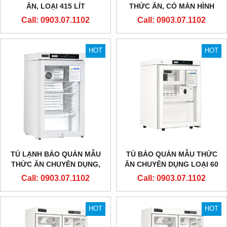
ĂN, LOẠI 415 LÍT
THỨC ĂN, CÓ MÀN HÌNH
NHIỆT ĐỘ
Call: 0903.07.1102
Call: 0903.07.1102
HOT
HOT
TỦ LẠNH BẢO QUẢN MẪU
TỦ BẢO QUẢN MẪU THỨC
THỨC ĂN CHUYÊN DỤNG,
ĂN CHUYÊN DỤNG LOẠI 60
LOẠI 100 LÍT (CÓ MÀN HÌNH
LÍT
Call: 0903.07.1102
Call: 0903.07.1102
NHIỆT ĐỘ)
HOT
HOT