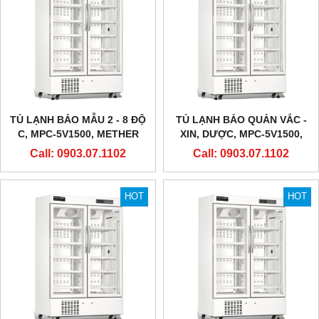
TỦ LẠNH BẢO MẪU 2 - 8 ĐỘ
TỦ LẠNH BẢO QUẢN VẮC -
C, MPC-5V1500, METHER
XIN, DƯỢC, MPC-5V1500,
BIOMEDICAL
METHER BIOMEDICAL
Call: 0903.07.1102
Call: 0903.07.1102
HOT
HOT