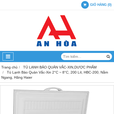
GIỎ HÀNG
(
0
)
Trang chủ
TỦ LẠNH BẢO QUẢN VẮC-XIN,DƯỢC PHẨM
Tủ Lạnh Bảo Quản Vắc-Xin 2°C ~ 8°C, 200 Lít, HBC-200, Nằm
Ngang, Hãng Haier