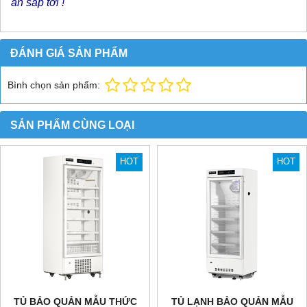
án sắp tới !
ĐÁNH GIÁ SẢN PHẨM
Bình chọn sản phẩm:
SẢN PHẨM CÙNG LOẠI
HOT
HOT
TỦ BẢO QUẢN MẪU THỨC
TỦ LẠNH BẢO QUẢN MẪU