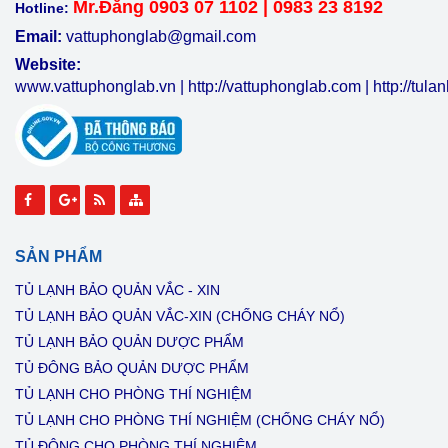
Mr.Đăng 0903 07 1102 | 0983 23 8192
Hotline:
Email:
vattuphonglab@gmail.com
Website:
www.vattuphonglab.vn
|
http://vattuphonglab.com
|
http://tul
SẢN PHẨM
TỦ LẠNH BẢO QUẢN VẮC - XIN
TỦ LẠNH BẢO QUẢN VẮC-XIN (CHỐNG CHÁY NỔ)
TỦ LẠNH BẢO QUẢN DƯỢC PHẨM
TỦ ĐÔNG BẢO QUẢN DƯỢC PHẨM
TỦ LẠNH CHO PHÒNG THÍ NGHIỆM
TỦ LẠNH CHO PHÒNG THÍ NGHIỆM (CHỐNG CHÁY NỔ)
TỦ ĐÔNG CHO PHÒNG THÍ NGHIỆM