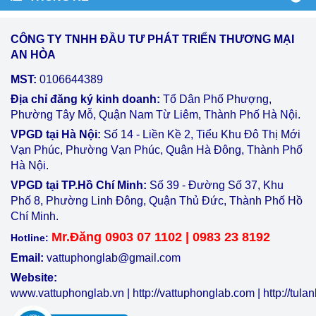
CÔNG TY TNHH ĐẦU TƯ PHÁT TRIỂN THƯƠNG MẠI
AN HÒA
MST:
0106644389
Địa chỉ đăng ký kinh doanh:
Tổ Dân Phố Phượng,
Phường Tây Mỗ, Quận Nam Từ Liêm, Thành Phố Hà Nội.
VPGD tại Hà Nội:
Số 14 - Liền Kề 2, Tiểu Khu Đô Thị Mới
Vạn Phúc, Phường Vạn Phúc, Quận Hà Đông, Thành Phố
Hà Nội.
VPGD tại TP.Hồ Chí Minh:
Số 39 - Đường Số 37, Khu
Phố 8, Phường Linh Đông, Quận Thủ Đức, Thành Phố Hồ
Chí Minh.
Mr.Đăng 0903 07 1102 | 0983 23 8192
Hotline:
Email:
vattuphonglab@gmail.com
Website:
www.vattuphonglab.vn
|
http://vattuphonglab.com
|
http://tul