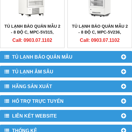
TỦ LẠNH BẢO QUẢN MẪU 2
TỦ LẠNH BẢO QUẢN MẪU 2
- 8 ĐỘ C, MPC-5V315,
- 8 ĐỘ C, MPC-5V236,
METHER BIOMEDICAL
METHER BIOMEDICAL
Call: 0903.07.1102
Call: 0903.07.1102
TỦ LẠNH BẢO QUẢN MẪU
TỦ LẠNH ÂM SÂU
HÃNG SẢN XUẤT
HỔ TRỢ TRỰC TUYẾN
LIÊN KẾT WEBSITE
THỐNG KÊ