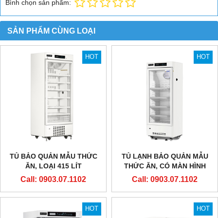
Bình chọn sản phẩm:
SẢN PHẨM CÙNG LOẠI
HOT
HOT
TỦ BẢO QUẢN MẪU THỨC
TỦ LẠNH BẢO QUẢN MẪU
ĂN, LOẠI 415 LÍT
THỨC ĂN, CÓ MÀN HÌNH
NHIỆT ĐỘ
Call: 0903.07.1102
Call: 0903.07.1102
HOT
HOT