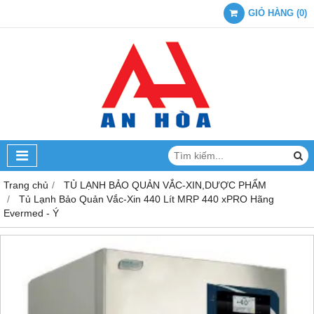
GIỎ HÀNG
(
0
)
Trang chủ
TỦ LẠNH BẢO QUẢN VẮC-XIN,DƯỢC PHẨM
Tủ Lạnh Bảo Quản Vắc-Xin 440 Lít MRP 440 xPRO Hãng
Evermed - Ý