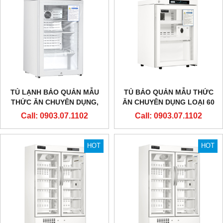
TỦ LẠNH BẢO QUẢN MẪU
TỦ BẢO QUẢN MẪU THỨC
THỨC ĂN CHUYÊN DỤNG,
ĂN CHUYÊN DỤNG LOẠI 60
LOẠI 100 LÍT (CÓ MÀN HÌNH
LÍT
Call: 0903.07.1102
Call: 0903.07.1102
NHIỆT ĐỘ)
HOT
HOT