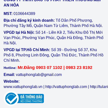
AN HÒA
MST:
0106644389
Địa chỉ đăng ký kinh doanh:
Tổ Dân Phố Phượng,
Phường Tây Mỗ, Quận Nam Từ Liêm, Thành Phố Hà Nội.
VPGD tại Hà Nội:
Số 14 - Liền Kề 2, Tiểu Khu Đô Thị Mới
Vạn Phúc, Phường Vạn Phúc, Quận Hà Đông, Thành Phố
Hà Nội.
VPGD tại TP.Hồ Chí Minh:
Số 39 - Đường Số 37, Khu
Phố 8, Phường Linh Đông, Quận Thủ Đức, Thành Phố Hồ
Chí Minh.
Mr.Đăng 0903 07 1102 | 0983 23 8192
Hotline:
Email:
vattuphonglab@gmail.com
Website:
www.vattuphonglab.vn
|
http://vattuphonglab.com
|
http://tul