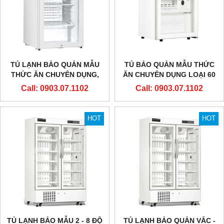
TỦ LẠNH BẢO QUẢN MẪU
TỦ BẢO QUẢN MẪU THỨC
THỨC ĂN CHUYÊN DỤNG,
ĂN CHUYÊN DỤNG LOẠI 60
LOẠI 100 LÍT (CÓ MÀN HÌNH
LÍT
Call: 0903.07.1102
Call: 0903.07.1102
NHIỆT ĐỘ)
HOT
HOT
TỦ LẠNH BẢO MẪU 2 - 8 ĐỘ
TỦ LẠNH BẢO QUẢN VẮC -