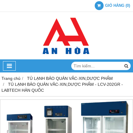
GIỎ HÀNG
(
0
)
Trang chủ
TỦ LẠNH BẢO QUẢN VẮC-XIN,DƯỢC PHẨM
TỦ LẠNH BẢO QUẢN VĂC-XIN,DƯỢC PHẨM - LCV-202GR -
LABTECH HÀN QUỐC