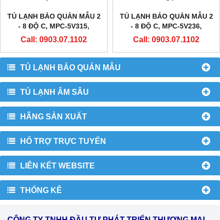
TỦ LẠNH BẢO QUẢN MẪU 2
TỦ LẠNH BẢO QUẢN MẪU 2
- 8 ĐỘ C, MPC-5V315,
- 8 ĐỘ C, MPC-5V236,
METHER BIOMEDICAL
METHER BIOMEDICAL
Call: 0903.07.1102
Call: 0903.07.1102
TỦ LẠNH BẢO QUẢN MẪU
TỦ LẠNH ÂM SÂU
HÃNG SẢN XUẤT
HỔ TRỢ TRỰC TUYẾN
LIÊN KẾT WEBSITE
THỐNG KÊ
CÔNG TY TNHH ĐẦU TƯ PHÁT TRIỂN THƯƠNG MẠI