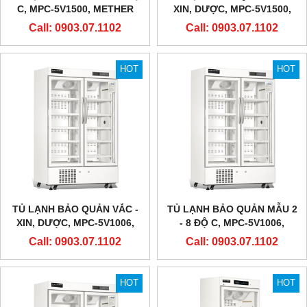
C, MPC-5V1500, METHER
XIN, DƯỢC, MPC-5V1500,
BIOMEDICAL
METHER BIOMEDICAL
Call: 0903.07.1102
Call: 0903.07.1102
HOT
HOT
TỦ LẠNH BẢO QUẢN VẮC -
TỦ LẠNH BẢO QUẢN MẪU 2
XIN, DƯỢC, MPC-5V1006,
- 8 ĐỘ C, MPC-5V1006,
METHER BIOMEDICAL
METHER BIOMEDICAL
Call: 0903.07.1102
Call: 0903.07.1102
HOT
HOT