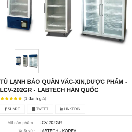
TỦ LẠNH BẢO QUẢN VĂC-XIN,DƯỢC PHẨM -
LCV-202GR - LABTECH HÀN QUỐC
(
1
đánh giá
)
SHARE
TWEET
LINKEDIN
Mã sản phẩm :
LCV-202GR
Xuất xứ :
LABTECH - KOREA