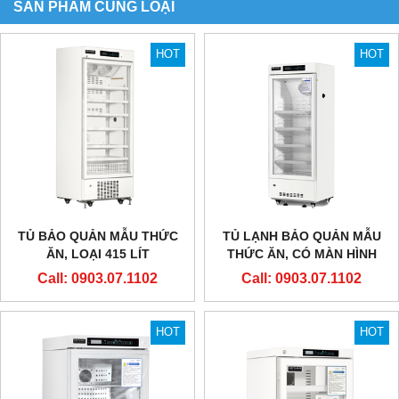
SẢN PHẨM CÙNG LOẠI
HOT
HOT
TỦ BẢO QUẢN MẪU THỨC
TỦ LẠNH BẢO QUẢN MẪU
ĂN, LOẠI 415 LÍT
THỨC ĂN, CÓ MÀN HÌNH
NHIỆT ĐỘ
Call: 0903.07.1102
Call: 0903.07.1102
HOT
HOT