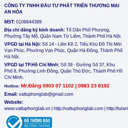
CÔNG TY TNHH ĐẦU TƯ PHÁT TRIỂN THƯƠNG MẠI
AN HÒA
MST:
0106644389
Địa chỉ đăng ký kinh doanh:
Tổ Dân Phố Phượng,
Phường Tây Mỗ, Quận Nam Từ Liêm, Thành Phố Hà Nội.
VPGD tại Hà Nội:
Số 14 - Liền Kề 2, Tiểu Khu Đô Thị Mới
Vạn Phúc, Phường Vạn Phúc, Quận Hà Đông, Thành Phố
Hà Nội.
VPGD tại TP.Hồ Chí Minh:
Số 39 - Đường Số 37, Khu
Phố 8, Phường Linh Đông, Quận Thủ Đức, Thành Phố Hồ
Chí Minh.
Mr.Đăng 0903 07 1102 | 0983 23 8192
Hotline:
Email:
vattuphonglab@gmail.com
Website:
www.vattuphonglab.vn
|
http://vattuphonglab.com
|
http://tul