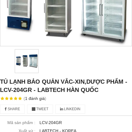
TỦ LẠNH BẢO QUẢN VẮC-XIN,DƯỢC PHẨM -
LCV-204GR - LABTECH HÀN QUỐC
(
1
đánh giá
)
SHARE
TWEET
LINKEDIN
Mã sản phẩm :
LCV-204GR
Xuất xứ :
LABTECH - KOREA