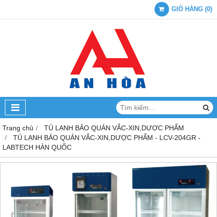
GIỎ HÀNG
(
0
)
Trang chủ
TỦ LẠNH BẢO QUẢN VẮC-XIN,DƯỢC PHẨM
TỦ LẠNH BẢO QUẢN VẮC-XIN,DƯỢC PHẨM - LCV-204GR -
LABTECH HÀN QUỐC