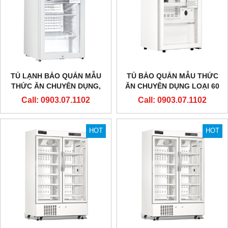
TỦ LẠNH BẢO QUẢN MẪU
TỦ BẢO QUẢN MẪU THỨC
THỨC ĂN CHUYÊN DỤNG,
ĂN CHUYÊN DỤNG LOẠI 60
LOẠI 100 LÍT (CÓ MÀN HÌNH
LÍT
Call: 0903.07.1102
Call: 0903.07.1102
NHIỆT ĐỘ)
HOT
HOT