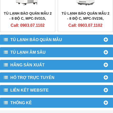
TỦ LẠNH BẢO QUẢN MẪU 2
TỦ LẠNH BẢO QUẢN MẪU 2
- 8 ĐỘ C, MPC-5V315,
- 8 ĐỘ C, MPC-5V236,
METHER BIOMEDICAL
METHER BIOMEDICAL
Call: 0903.07.1102
Call: 0903.07.1102
TỦ LẠNH BẢO QUẢN MẪU
TỦ LẠNH ÂM SÂU
HÃNG SẢN XUẤT
HỔ TRỢ TRỰC TUYẾN
LIÊN KẾT WEBSITE
THỐNG KÊ