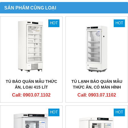
SẢN PHẨM CÙNG LOẠI
HOT
HOT
TỦ BẢO QUẢN MẪU THỨC
TỦ LẠNH BẢO QUẢN MẪU
ĂN, LOẠI 415 LÍT
THỨC ĂN, CÓ MÀN HÌNH
NHIỆT ĐỘ
Call: 0903.07.1102
Call: 0903.07.1102
HOT
HOT