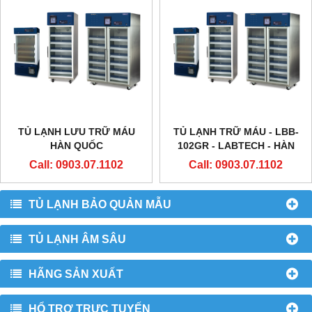
TỦ LẠNH LƯU TRỮ MÁU
TỦ LẠNH TRỮ MÁU - LBB-
HÀN QUỐC
102GR - LABTECH - HÀN
QUỐC
Call: 0903.07.1102
Call: 0903.07.1102
TỦ LẠNH BẢO QUẢN MẪU
TỦ LẠNH ÂM SÂU
HÃNG SẢN XUẤT
HỔ TRỢ TRỰC TUYẾN