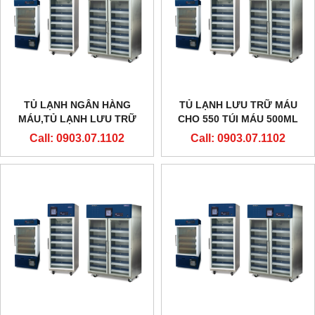
TỦ LẠNH NGÂN HÀNG
TỦ LẠNH LƯU TRỮ MÁU
MÁU,TỦ LẠNH LƯU TRỮ
CHO 550 TÚI MÁU 500ML
MÁU HÃNG LABTECH HÀN
Call: 0903.07.1102
Call: 0903.07.1102
QUỐC