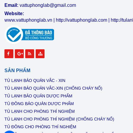
Email:
vattuphonglab@gmail.com
Website:
www.vattuphonglab.vn
|
http://vattuphonglab.com
|
http://tul
SẢN PHẨM
TỦ LẠNH BẢO QUẢN VẮC - XIN
TỦ LẠNH BẢO QUẢN VẮC-XIN (CHỐNG CHÁY NỔ)
TỦ LẠNH BẢO QUẢN DƯỢC PHẨM
TỦ ĐÔNG BẢO QUẢN DƯỢC PHẨM
TỦ LẠNH CHO PHÒNG THÍ NGHIỆM
TỦ LẠNH CHO PHÒNG THÍ NGHIỆM (CHỐNG CHÁY NỔ)
TỦ ĐÔNG CHO PHÒNG THÍ NGHIỆM