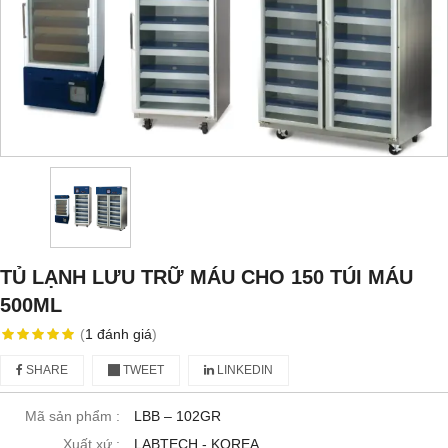
TỦ LẠNH LƯU TRỮ MÁU CHO 150 TÚI MÁU
500ML
(
1
đánh giá
)
SHARE
TWEET
LINKEDIN
Mã sản phẩm :
LBB – 102GR
Xuất xứ :
LABTECH - KOREA