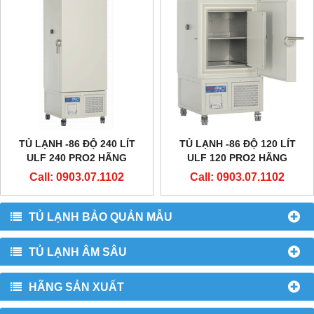
TỦ LẠNH -86 ĐỘ 240 LÍT
TỦ LẠNH -86 ĐỘ 120 LÍT
ULF 240 PRO2 HÃNG
ULF 120 PRO2 HÃNG
EVERMED - Ý
EVERMED - Ý
Call: 0903.07.1102
Call: 0903.07.1102
TỦ LẠNH BẢO QUẢN MẪU
TỦ LẠNH ÂM SÂU
HÃNG SẢN XUẤT