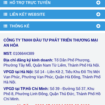
HỔ TRỢ TRỰC TUYẾN
LIÊN KẾT WEBSITE
THỐNG KÊ
CÔNG TY TNHH ĐẦU TƯ PHÁT TRIỂN THƯƠNG MẠI
AN HÒA
MST:
0106644389
Địa chỉ đăng ký kinh doanh:
Tổ Dân Phố Phượng,
Phường Tây Mỗ, Quận Nam Từ Liêm, Thành Phố Hà Nội.
VPGD tại Hà Nội:
Số 14 - Liền Kề 2, Tiểu Khu Đô Thị Mới
Vạn Phúc, Phường Vạn Phúc, Quận Hà Đông, Thành Phố
Hà Nội.
VPGD tại TP.Hồ Chí Minh:
Số 39 - Đường Số 37, Khu
Phố 8, Phường Linh Đông, Quận Thủ Đức, Thành Phố Hồ
Chí Minh.