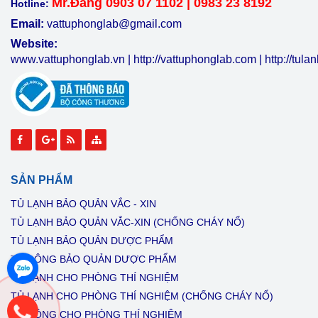
Mr.Đăng 0903 07 1102 | 0983 23 8192
Hotline:
Email:
vattuphonglab@gmail.com
Website:
www.vattuphonglab.vn
|
http://vattuphonglab.com
|
http://tul
SẢN PHẨM
TỦ LẠNH BẢO QUẢN VẮC - XIN
TỦ LẠNH BẢO QUẢN VẮC-XIN (CHỐNG CHÁY NỔ)
TỦ LẠNH BẢO QUẢN DƯỢC PHẨM
TỦ ĐÔNG BẢO QUẢN DƯỢC PHẨM
TỦ LẠNH CHO PHÒNG THÍ NGHIỆM
TỦ LẠNH CHO PHÒNG THÍ NGHIỆM (CHỐNG CHÁY NỔ)
TỦ ĐÔNG CHO PHÒNG THÍ NGHIỆM