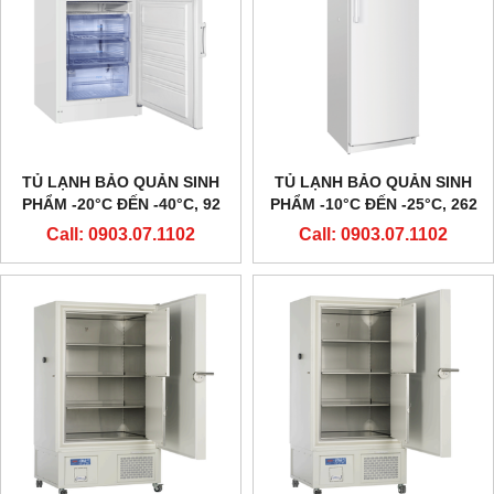
TỦ LẠNH BẢO QUẢN SINH
TỦ LẠNH BẢO QUẢN SINH
PHẨM -20°C ĐẾN -40°C, 92
PHẨM -10°C ĐẾN -25°C, 262
LÍT, DW-40L92, HÃNG HAIER
LÍT, DW-25L262, HÃNG
Call: 0903.07.1102
Call: 0903.07.1102
HAIER