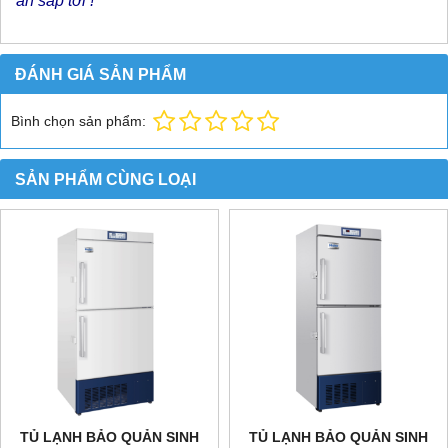
án sắp tới !
ĐÁNH GIÁ SẢN PHẨM
Bình chọn sản phẩm:
SẢN PHẨM CÙNG LOẠI
TỦ LẠNH BẢO QUẢN SINH
TỦ LẠNH BẢO QUẢN SINH