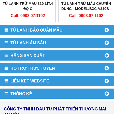
TỦ LẠNH TRỮ MÁU 310 LÍT,4
TỦ LẠNH TRỮ MÁU CHUYÊN
ĐỘ C
DỤNG - MODEL:BXC-V310B -
HÃNG BIOBASE
Call: 0903.07.1102
Call: 0903.07.1102
TỦ LẠNH BẢO QUẢN MẪU
TỦ LẠNH ÂM SÂU
HÃNG SẢN XUẤT
HỔ TRỢ TRỰC TUYẾN
LIÊN KẾT WEBSITE
THỐNG KÊ
CÔNG TY TNHH ĐẦU TƯ PHÁT TRIỂN THƯƠNG MẠI