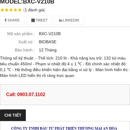
MODEL:BXC-V210B
(
1
đánh giá
)
SHARE
TWEET
LINKEDIN
Mã sản phẩm :
BXC-V210B
Xuất xứ :
BIOBASE
Bảo hành :
12 Tháng
Thông số kỹ thuật: - Thể tích: 210 lít - Khả năng lưu trữ: 132 túi máu
tiêu chuẩn 450ml - Phạm vi nhiệt độ:4 ± 1 ℃ - Độ chính xác nhiệt độ:
0,1 ℃ - Hệ thống điều khiển hiện đại bằng vi xử lý - Màn hình hiển thị :
Màn hình LED hiển thị rõ ràng trực quan
Call: 0903.07.1102
CHI TIẾT