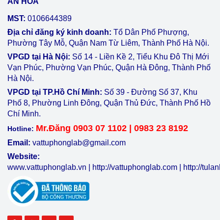
AN HÒA
MST:
0106644389
Địa chỉ đăng ký kinh doanh:
Tổ Dân Phố Phượng,
Phường Tây Mỗ, Quận Nam Từ Liêm, Thành Phố Hà Nội.
VPGD tại Hà Nội:
Số 14 - Liền Kề 2, Tiểu Khu Đô Thị Mới
Vạn Phúc, Phường Vạn Phúc, Quận Hà Đông, Thành Phố
Hà Nội.
VPGD tại TP.Hồ Chí Minh:
Số 39 - Đường Số 37, Khu
Phố 8, Phường Linh Đông, Quận Thủ Đức, Thành Phố Hồ
Chí Minh.
Mr.Đăng 0903 07 1102 | 0983 23 8192
Hotline:
Email:
vattuphonglab@gmail.com
Website:
www.vattuphonglab.vn
|
http://vattuphonglab.com
|
http://tul