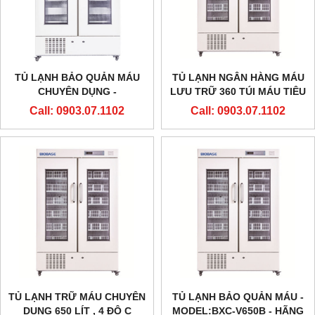
TỦ LẠNH BẢO QUẢN MÁU
TỦ LẠNH NGÂN HÀNG MÁU
CHUYÊN DỤNG -
LƯU TRỮ 360 TÚI MÁU TIÊU
MODEL:BXC-V1000B - HÃNG
CHUẨN 450ML
Call: 0903.07.1102
Call: 0903.07.1102
BIOBASE
TỦ LẠNH TRỮ MÁU CHUYÊN
TỦ LẠNH BẢO QUẢN MÁU -
DỤNG 650 LÍT , 4 ĐỘ C
MODEL:BXC-V650B - HÃNG