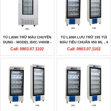
TỦ LẠNH TRỮ MÁU CHUYÊN
TỦ LẠNH LƯU TRỮ 195 TÚI
DỤNG - MODEL:BXC-V400B -
MÁU TIÊU CHUẨN 450 ML , 4
HÃNG BIOBASE
ĐỘ C
Call: 0903.07.1102
Call: 0903.07.1102