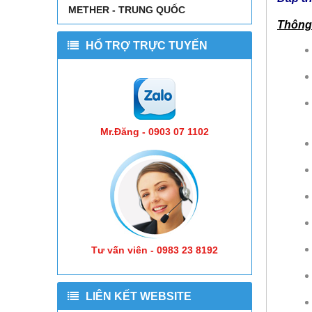
METHER - TRUNG QUỐC
Thông 
HỔ TRỢ TRỰC TUYẾN
Mr.Đăng - 0903 07 1102
Tư vấn viên - 0983 23 8192
LIÊN KẾT WEBSITE