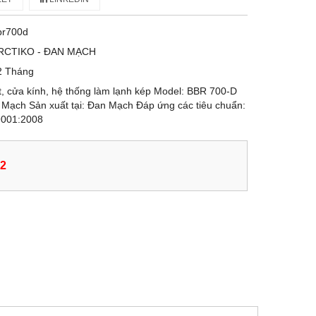
br700d
RCTIKO - ĐAN MẠCH
2 Tháng
ít, cửa kính, hệ thống làm lạnh kép Model: BBR 700-D
ạch Sản xuất tại: Đan Mạch Đáp ứng các tiêu chuẩn:
9001:2008
02