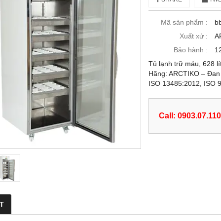
Mã sản phẩm :
b
Xuất xứ :
A
Bảo hành :
1
Tủ lạnh trữ máu, 628 l
Hãng: ARCTIKO – Đan M
ISO 13485:2012, ISO 
Call: 0903.07.11
ẾT