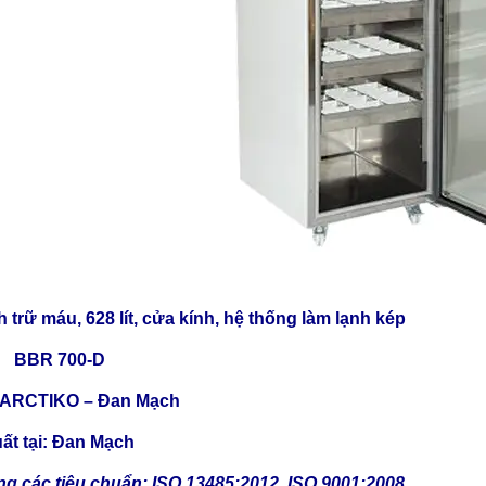
h trữ máu, 628 lít, cửa kính, hệ thống làm lạnh kép
: BBR 700-D
 ARCTIKO – Đan Mạch
ất tại: Đan Mạch
g các tiêu chuẩn: ISO 13485:2012, ISO 9001:2008