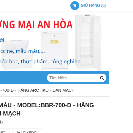
GIỎ HÀNG
(
0
)
-700-D - HÃNG ARCTIKO - ĐAN MẠCH
MÁU - MODEL:BBR-700-D - HÃNG
N MẠCH
á
)
ET
LINKEDIN