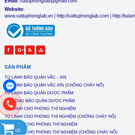
Email:
vattuphonglab@gmail.com
Website:
www.vattuphonglab.vn
|
http://vattuphonglab.com
|
http://tul
SẢN PHẨM
TỦ LẠNH BẢO QUẢN VẮC - XIN
TỦ LẠNH BẢO QUẢN VẮC-XIN (CHỐNG CHÁY NỔ)
TỦ LẠNH BẢO QUẢN DƯỢC PHẨM
TỦ ĐÔNG BẢO QUẢN DƯỢC PHẨM
TỦ LẠNH CHO PHÒNG THÍ NGHIỆM
TỦ LẠNH CHO PHÒNG THÍ NGHIỆM (CHỐNG CHÁY NỔ)
TỦ ĐÔNG CHO PHÒNG THÍ NGHIỆM
(
0
)
TỦ ĐÔNG CHO PHÒNG THÍ NGHIỆM (CHỐNG CHÁY NỔ)