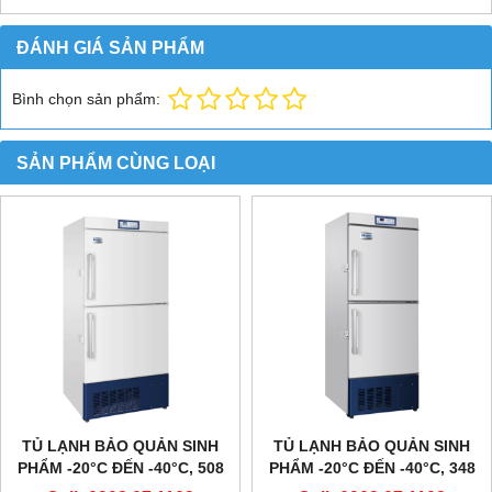
ĐÁNH GIÁ SẢN PHẨM
Bình chọn sản phẩm:
SẢN PHẨM CÙNG LOẠI
TỦ LẠNH BẢO QUẢN SINH
TỦ LẠNH BẢO QUẢN SINH
PHẨM -20°C ĐẾN -40°C, 508
PHẨM -20°C ĐẾN -40°C, 348
LÍT, DW-40L508, HÃNG
LÍT, DW-40L348, HÃNG