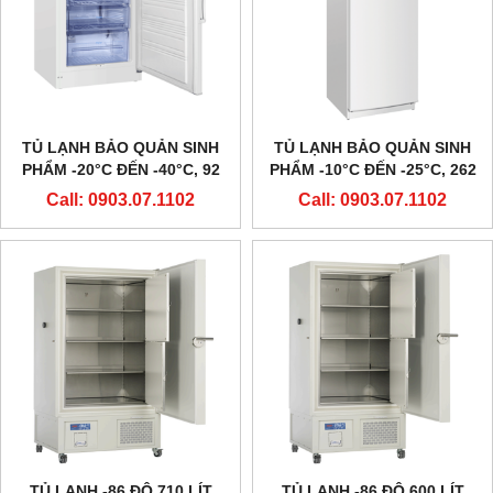
TỦ LẠNH BẢO QUẢN SINH
TỦ LẠNH BẢO QUẢN SINH
PHẨM -20°C ĐẾN -40°C, 92
PHẨM -10°C ĐẾN -25°C, 262
LÍT, DW-40L92, HÃNG HAIER
LÍT, DW-25L262, HÃNG
Call: 0903.07.1102
Call: 0903.07.1102
HAIER
TỦ LẠNH -86 ĐỘ 710 LÍT
TỦ LẠNH -86 ĐỘ 600 LÍT