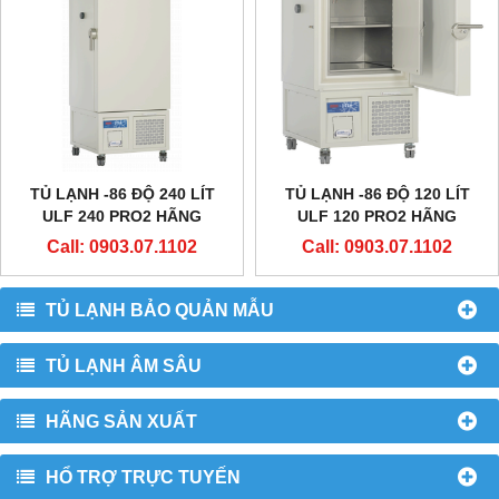
TỦ LẠNH -86 ĐỘ 240 LÍT
TỦ LẠNH -86 ĐỘ 120 LÍT
ULF 240 PRO2 HÃNG
ULF 120 PRO2 HÃNG
EVERMED - Ý
EVERMED - Ý
Call: 0903.07.1102
Call: 0903.07.1102
TỦ LẠNH BẢO QUẢN MẪU
TỦ LẠNH ÂM SÂU
HÃNG SẢN XUẤT
HỔ TRỢ TRỰC TUYẾN