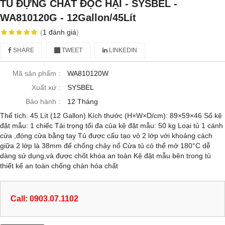
TỦ ĐỰNG CHẤT ĐỘC HẠI - SYSBEL -
WA810120G - 12Gallon/45Lít
(
1
đánh giá
)
SHARE
TWEET
LINKEDIN
Mã sản phẩm :
WA810120W
Xuất xứ :
SYSBEL
Bảo hành :
12 Tháng
Thể tích: 45 Lít (12 Gallon) Kích thước (H×W×D/cm): 89×59×46 Số kệ
đặt mẫu: 1 chiếc Tải trọng tối đa của kệ đặt mẫu: 50 kg Loại tủ 1 cánh
cửa ,đóng cửa bằng tay Tủ được cấu tạo vỏ 2 lớp với khoảng cách
giữa 2 lớp là 38mm để chống chảy nổ Cửa tủ có thể mở 180°C dễ
dàng sử dụng,và được chốt khóa an toàn Kệ đặt mẫu bên trong tủ
thiết kế an toàn chống chàn hóa chất
Call: 0903.07.1102