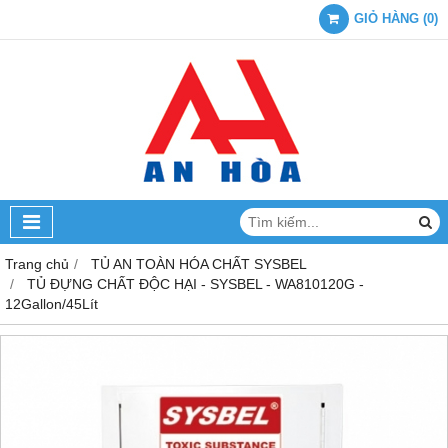
GIỎ HÀNG
(
0
)
Trang chủ
TỦ AN TOÀN HÓA CHẤT SYSBEL
TỦ ĐỰNG CHẤT ĐỘC HẠI - SYSBEL - WA810120G -
12Gallon/45Lít