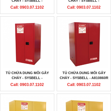
CHÁY - SYSBELL -
CHÁY - SYSBELL -
WA810300R – 30
WA810450R – 45
Call: 0903.07.1102
Call: 0903.07.1102
GALLON/114L
GALLON/170L
TỦ CHỨA DUNG MÔI GÂY
TỦ CHỨA DUNG MÔI GÂY
CHÁY - SYSBELL -
CHÁY - SYSBELL - A810860R
WA810600R – 60
– 90 GALLON/340L
Call: 0903.07.1102
Call: 0903.07.1102
GALLON/227L