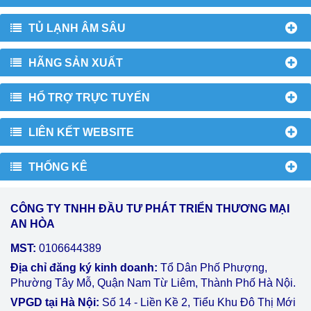
TỦ LẠNH ÂM SÂU
HÃNG SẢN XUẤT
HỔ TRỢ TRỰC TUYẾN
LIÊN KẾT WEBSITE
THỐNG KÊ
CÔNG TY TNHH ĐẦU TƯ PHÁT TRIỂN THƯƠNG MẠI
AN HÒA
MST:
0106644389
Địa chỉ đăng ký kinh doanh:
Tổ Dân Phố Phượng,
Phường Tây Mỗ, Quận Nam Từ Liêm, Thành Phố Hà Nội.
VPGD tại Hà Nội:
Số 14 - Liền Kề 2, Tiểu Khu Đô Thị Mới