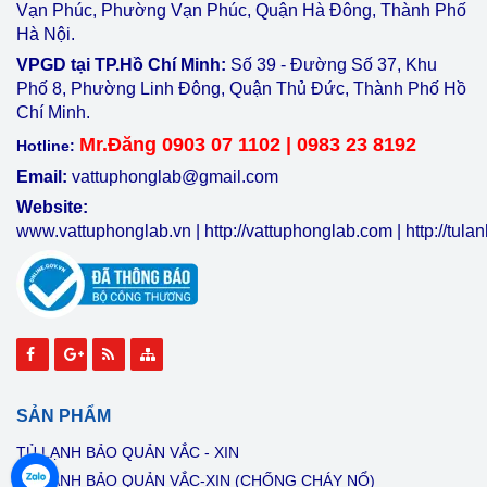
Vạn Phúc, Phường Vạn Phúc, Quận Hà Đông, Thành Phố
Hà Nội.
VPGD tại TP.Hồ Chí Minh:
Số 39 - Đường Số 37, Khu
Phố 8, Phường Linh Đông, Quận Thủ Đức, Thành Phố Hồ
Chí Minh.
Mr.Đăng 0903 07 1102 | 0983 23 8192
Hotline:
Email:
vattuphonglab@gmail.com
Website:
www.vattuphonglab.vn
|
http://vattuphonglab.com
|
http://tul
SẢN PHẨM
TỦ LẠNH BẢO QUẢN VẮC - XIN
TỦ LẠNH BẢO QUẢN VẮC-XIN (CHỐNG CHÁY NỔ)