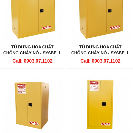
TỦ ĐỰNG HÓA CHẤT
TỦ ĐỰNG HÓA CHẤT
CHỐNG CHÁY NỔ - SYSBELL
CHỐNG CHÁY NỔ - SYSBELL
- WA810115 – 115
- WA811100 – 110
Call: 0903.07.1102
Call: 0903.07.1102
GALLON/434L
GALLON/415L