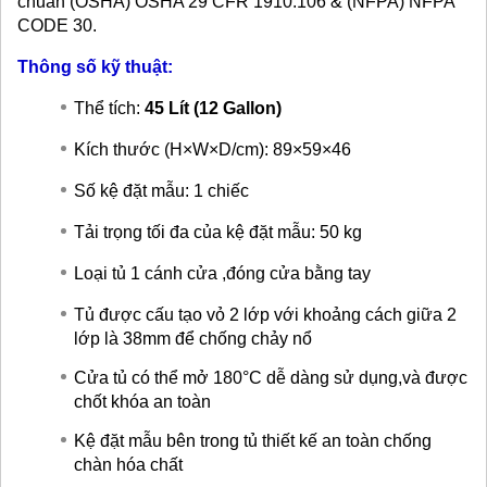
chuẩn (OSHA) OSHA 29 CFR 1910.106 & (NFPA) NFPA
CODE 30.
Thông số kỹ thuật:
Thể tích:
45 Lít (12 Gallon)
Kích thước (H×W×D/cm): 89×59×46
Số kệ đặt mẫu: 1 chiếc
Tải trọng tối đa của kệ đặt mẫu: 50 kg
Loại tủ 1 cánh cửa ,đóng cửa bằng tay
Tủ được cấu tạo vỏ 2 lớp với khoảng cách giữa 2
lớp là 38mm để chống chảy nổ
Cửa tủ có thể mở 180°C dễ dàng sử dụng,và được
chốt khóa an toàn
Kệ đặt mẫu bên trong tủ thiết kế an toàn chống
chàn hóa chất