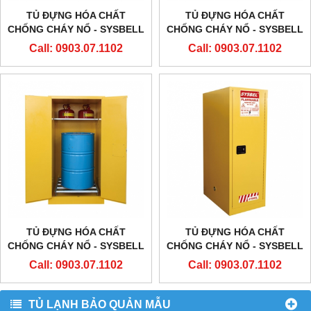
TỦ ĐỰNG HÓA CHẤT
TỦ ĐỰNG HÓA CHẤT
CHỐNG CHÁY NỔ - SYSBELL
CHỐNG CHÁY NỔ - SYSBELL
- WA810860 – 90
- WA810600 – 60
Call: 0903.07.1102
Call: 0903.07.1102
GALLON/340L
GALLON/227L
TỦ ĐỰNG HÓA CHẤT
TỦ ĐỰNG HÓA CHẤT
CHỐNG CHÁY NỔ - SYSBELL
CHỐNG CHÁY NỔ - SYSBELL
- WA810550 – 55
- WA810540 – 54
Call: 0903.07.1102
Call: 0903.07.1102
GALLON/207L
GALLON/204L
TỦ LẠNH BẢO QUẢN MẪU