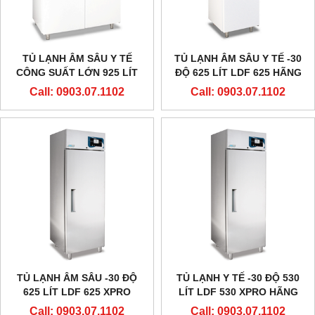
TỦ LẠNH ÂM SÂU Y TẾ
TỦ LẠNH ÂM SÂU Y TẾ -30
CÔNG SUẤT LỚN 925 LÍT
ĐỘ 625 LÍT LDF 625 HÃNG
-30 ĐỘ LDF 925 HÃNG
EVERMED - Ý
Call: 0903.07.1102
Call: 0903.07.1102
EVERMED - Ý
TỦ LẠNH ÂM SÂU -30 ĐỘ
TỦ LẠNH Y TẾ -30 ĐỘ 530
625 LÍT LDF 625 XPRO
LÍT LDF 530 XPRO HÃNG
HÃNG EVERMED - Ý
EVERMED - Ý
Call: 0903.07.1102
Call: 0903.07.1102