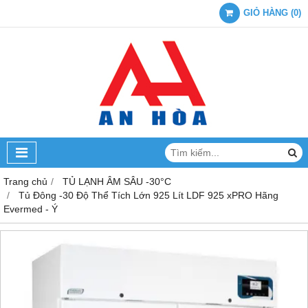
GIỎ HÀNG
(
0
)
Trang chủ
TỦ LẠNH ÂM SÂU -30°C
Tủ Đông -30 Độ Thể Tích Lớn 925 Lít LDF 925 xPRO Hãng
Evermed - Ý