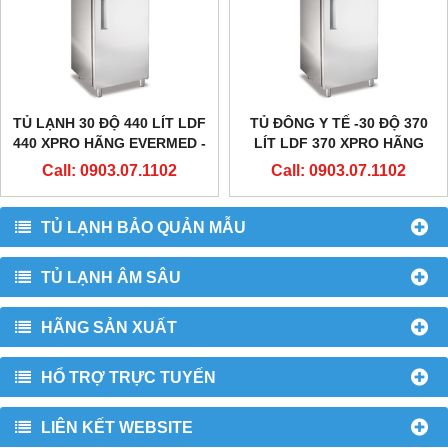
TỦ LẠNH 30 ĐỘ 440 LÍT LDF
TỦ ĐÔNG Y TẾ -30 ĐỘ 370
440 XPRO HÃNG EVERMED -
LÍT LDF 370 XPRO HÃNG
Ý
EVERMED - CHÂU ÂU
Call: 0903.07.1102
Call: 0903.07.1102
TỦ LẠNH BẢO QUẢN MẪU
TỦ LẠNH ÂM SÂU
HÃNG SẢN XUẤT
HỔ TRỢ TRỰC TUYẾN
LIÊN KẾT WEBSITE