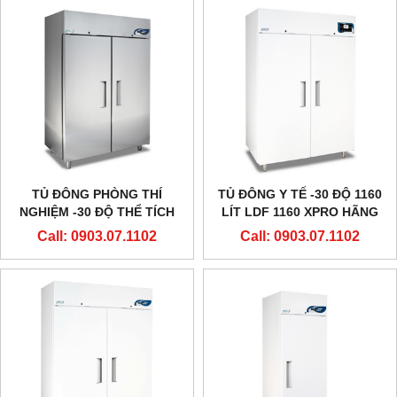
TỦ ĐÔNG PHÒNG THÍ
TỦ ĐÔNG Y TẾ -30 ĐỘ 1160
NGHIỆM -30 ĐỘ THỂ TÍCH
LÍT LDF 1160 XPRO HÃNG
LỚN 1160 LÍT LDF 1160
EVERMED - Ý
Call: 0903.07.1102
Call: 0903.07.1102
HÃNG EVERMED - Ý