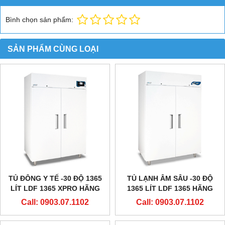
Bình chọn sản phẩm:
SẢN PHẨM CÙNG LOẠI
TỦ ĐÔNG Y TẾ -30 ĐỘ 1365
TỦ LẠNH ÂM SÂU -30 ĐỘ
LÍT LDF 1365 XPRO HÃNG
1365 LÍT LDF 1365 HÃNG
EVERMED - Ý
EVERMED - Ý
Call: 0903.07.1102
Call: 0903.07.1102