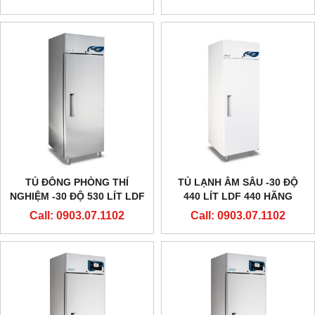
TỦ ĐÔNG PHÒNG THÍ
TỦ LẠNH ÂM SÂU -30 ĐỘ
NGHIỆM -30 ĐỘ 530 LÍT LDF
440 LÍT LDF 440 HÃNG
530 HÃNG EVERMED - Ý
EVERMED - Ý
Call: 0903.07.1102
Call: 0903.07.1102