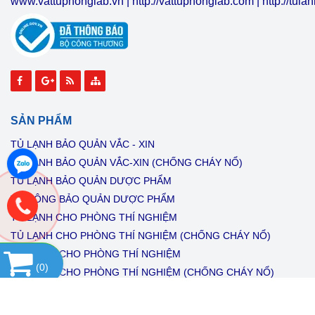
www.vattuphonglab.vn
|
http://vattuphonglab.com
|
http://tul
SẢN PHẨM
TỦ LẠNH BẢO QUẢN VẮC - XIN
TỦ LẠNH BẢO QUẢN VẮC-XIN (CHỐNG CHÁY NỔ)
TỦ LẠNH BẢO QUẢN DƯỢC PHẨM
TỦ ĐÔNG BẢO QUẢN DƯỢC PHẨM
TỦ LẠNH CHO PHÒNG THÍ NGHIỆM
TỦ LẠNH CHO PHÒNG THÍ NGHIỆM (CHỐNG CHÁY NỔ)
TỦ ĐÔNG CHO PHÒNG THÍ NGHIỆM
(
0
)
TỦ ĐÔNG CHO PHÒNG THÍ NGHIỆM (CHỐNG CHÁY NỔ)
Copyright© 2021
Designed By
GianHangVN