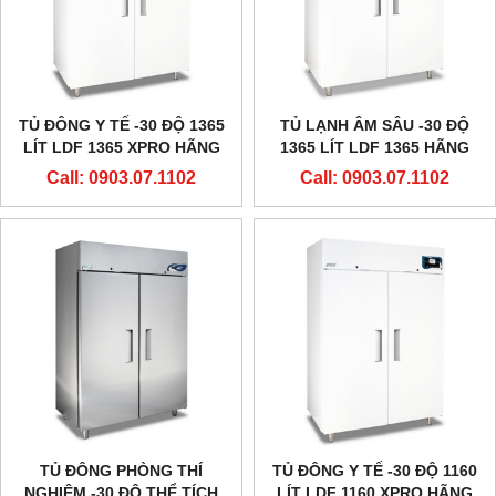
TỦ ĐÔNG Y TẾ -30 ĐỘ 1365
TỦ LẠNH ÂM SÂU -30 ĐỘ
LÍT LDF 1365 XPRO HÃNG
1365 LÍT LDF 1365 HÃNG
EVERMED - Ý
EVERMED - Ý
Call: 0903.07.1102
Call: 0903.07.1102
TỦ ĐÔNG PHÒNG THÍ
TỦ ĐÔNG Y TẾ -30 ĐỘ 1160
NGHIỆM -30 ĐỘ THỂ TÍCH
LÍT LDF 1160 XPRO HÃNG