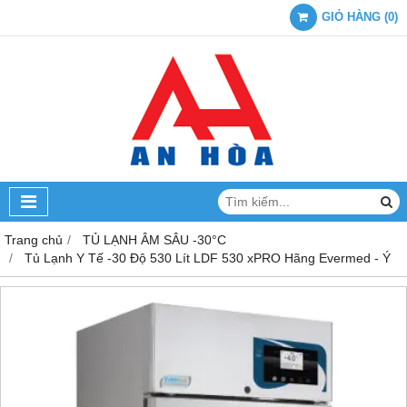
GIỎ HÀNG
(
0
)
Trang chủ
TỦ LẠNH ÂM SÂU -30°C
Tủ Lạnh Y Tế -30 Độ 530 Lít LDF 530 xPRO Hãng Evermed - Ý