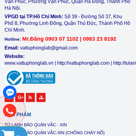
Vạn Phúc, Phường Vạn Phúc, Quận Hà Đông, Thành Phố
Hà Nội.
VPGD tại TP.Hồ Chí Minh:
Số 39 - Đường Số 37, Khu
Phố 8, Phường Linh Đông, Quận Thủ Đức, Thành Phố Hồ
Chí Minh.
Mr.Đăng 0903 07 1102 | 0983 23 8192
Hotline:
Email:
vattuphonglab@gmail.com
Website:
www.vattuphonglab.vn
|
http://vattuphonglab.com
|
http://tul
SẢN PHẨM
TỦ LẠNH BẢO QUẢN VẮC - XIN
TỦ LẠNH BẢO QUẢN VẮC-XIN (CHỐNG CHÁY NỔ)