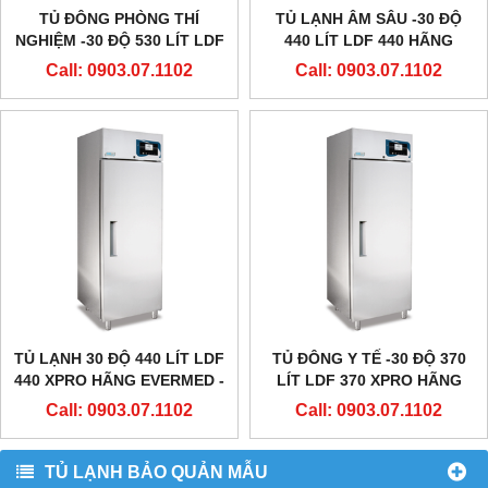
TỦ ĐÔNG PHÒNG THÍ
TỦ LẠNH ÂM SÂU -30 ĐỘ
NGHIỆM -30 ĐỘ 530 LÍT LDF
440 LÍT LDF 440 HÃNG
530 HÃNG EVERMED - Ý
EVERMED - Ý
Call: 0903.07.1102
Call: 0903.07.1102
TỦ LẠNH 30 ĐỘ 440 LÍT LDF
TỦ ĐÔNG Y TẾ -30 ĐỘ 370
440 XPRO HÃNG EVERMED -
LÍT LDF 370 XPRO HÃNG
Ý
EVERMED - CHÂU ÂU
Call: 0903.07.1102
Call: 0903.07.1102
TỦ LẠNH BẢO QUẢN MẪU