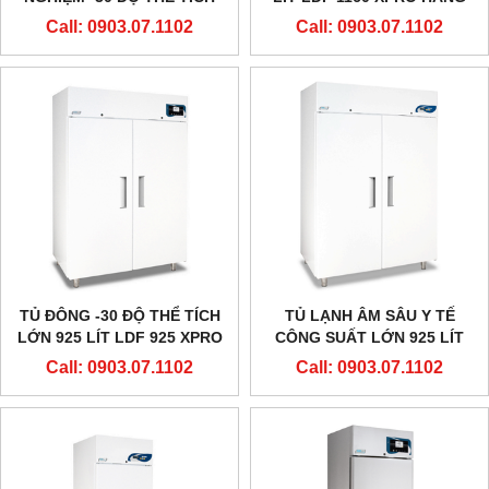
LỚN 1160 LÍT LDF 1160
EVERMED - Ý
Call: 0903.07.1102
Call: 0903.07.1102
HÃNG EVERMED - Ý
TỦ ĐÔNG -30 ĐỘ THỂ TÍCH
TỦ LẠNH ÂM SÂU Y TẾ
LỚN 925 LÍT LDF 925 XPRO
CÔNG SUẤT LỚN 925 LÍT
HÃNG EVERMED - Ý
-30 ĐỘ LDF 925 HÃNG
Call: 0903.07.1102
Call: 0903.07.1102
EVERMED - Ý