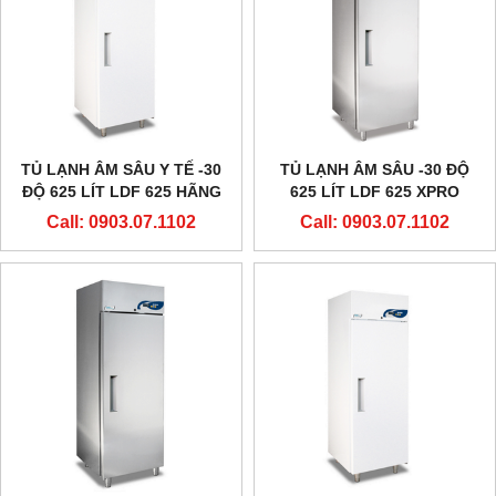
TỦ LẠNH ÂM SÂU Y TẾ -30
TỦ LẠNH ÂM SÂU -30 ĐỘ
ĐỘ 625 LÍT LDF 625 HÃNG
625 LÍT LDF 625 XPRO
EVERMED - Ý
HÃNG EVERMED - Ý
Call: 0903.07.1102
Call: 0903.07.1102