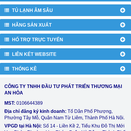
TỦ LẠNH ÂM SÂU
HÃNG SẢN XUẤT
HỔ TRỢ TRỰC TUYẾN
LIÊN KẾT WEBSITE
THỐNG KÊ
CÔNG TY TNHH ĐẦU TƯ PHÁT TRIỂN THƯƠNG MẠI
AN HÒA
MST:
0106644389
Địa chỉ đăng ký kinh doanh:
Tổ Dân Phố Phượng,
Phường Tây Mỗ, Quận Nam Từ Liêm, Thành Phố Hà Nội.
VPGD tại Hà Nội:
Số 14 - Liền Kề 2, Tiểu Khu Đô Thị Mới