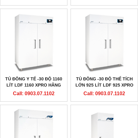
TỦ ĐÔNG Y TẾ -30 ĐỘ 1160
TỦ ĐÔNG -30 ĐỘ THỂ TÍCH
LÍT LDF 1160 XPRO HÃNG
LỚN 925 LÍT LDF 925 XPRO
EVERMED - Ý
HÃNG EVERMED - Ý
Call: 0903.07.1102
Call: 0903.07.1102