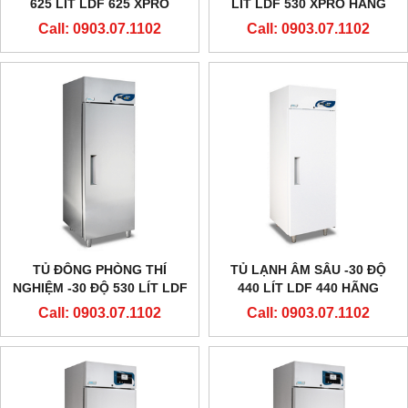
625 LÍT LDF 625 XPRO
LÍT LDF 530 XPRO HÃNG
HÃNG EVERMED - Ý
EVERMED - Ý
Call: 0903.07.1102
Call: 0903.07.1102
TỦ ĐÔNG PHÒNG THÍ
TỦ LẠNH ÂM SÂU -30 ĐỘ
NGHIỆM -30 ĐỘ 530 LÍT LDF
440 LÍT LDF 440 HÃNG
530 HÃNG EVERMED - Ý
EVERMED - Ý
Call: 0903.07.1102
Call: 0903.07.1102