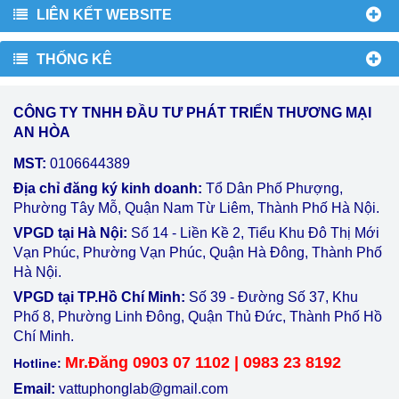
LIÊN KẾT WEBSITE
THỐNG KÊ
CÔNG TY TNHH ĐẦU TƯ PHÁT TRIỂN THƯƠNG MẠI
AN HÒA
MST:
0106644389
Địa chỉ đăng ký kinh doanh:
Tổ Dân Phố Phượng,
Phường Tây Mỗ, Quận Nam Từ Liêm, Thành Phố Hà Nội.
VPGD tại Hà Nội:
Số 14 - Liền Kề 2, Tiểu Khu Đô Thị Mới
Vạn Phúc, Phường Vạn Phúc, Quận Hà Đông, Thành Phố
Hà Nội.
VPGD tại TP.Hồ Chí Minh:
Số 39 - Đường Số 37, Khu
Phố 8, Phường Linh Đông, Quận Thủ Đức, Thành Phố Hồ
Chí Minh.
Mr.Đăng 0903 07 1102 | 0983 23 8192
Hotline:
Email:
vattuphonglab@gmail.com