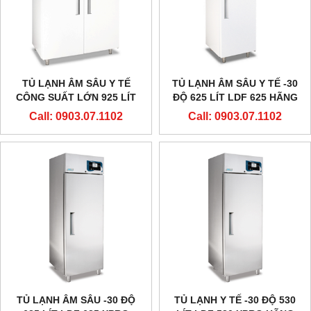
TỦ LẠNH ÂM SÂU Y TẾ
TỦ LẠNH ÂM SÂU Y TẾ -30
CÔNG SUẤT LỚN 925 LÍT
ĐỘ 625 LÍT LDF 625 HÃNG
-30 ĐỘ LDF 925 HÃNG
EVERMED - Ý
Call: 0903.07.1102
Call: 0903.07.1102
EVERMED - Ý
TỦ LẠNH ÂM SÂU -30 ĐỘ
TỦ LẠNH Y TẾ -30 ĐỘ 530