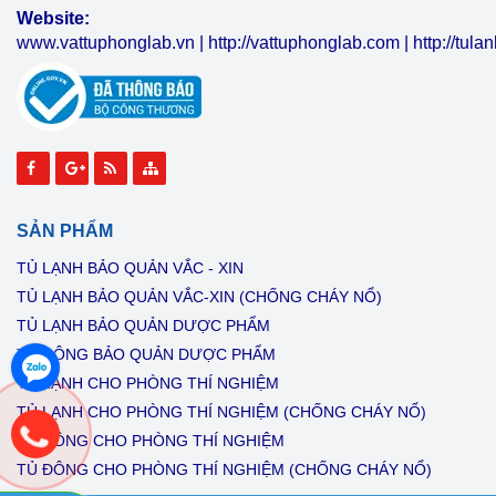
Website:
www.vattuphonglab.vn
|
http://vattuphonglab.com
|
http://tul
SẢN PHẨM
TỦ LẠNH BẢO QUẢN VẮC - XIN
TỦ LẠNH BẢO QUẢN VẮC-XIN (CHỐNG CHÁY NỔ)
TỦ LẠNH BẢO QUẢN DƯỢC PHẨM
TỦ ĐÔNG BẢO QUẢN DƯỢC PHẨM
TỦ LẠNH CHO PHÒNG THÍ NGHIỆM
TỦ LẠNH CHO PHÒNG THÍ NGHIỆM (CHỐNG CHÁY NỔ)
TỦ ĐÔNG CHO PHÒNG THÍ NGHIỆM
TỦ ĐÔNG CHO PHÒNG THÍ NGHIỆM (CHỐNG CHÁY NỔ)