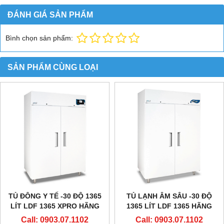
ĐÁNH GIÁ SẢN PHẨM
Bình chọn sản phẩm:
SẢN PHẨM CÙNG LOẠI
TỦ ĐÔNG Y TẾ -30 ĐỘ 1365
TỦ LẠNH ÂM SÂU -30 ĐỘ
LÍT LDF 1365 XPRO HÃNG
1365 LÍT LDF 1365 HÃNG
EVERMED - Ý
EVERMED - Ý
Call: 0903.07.1102
Call: 0903.07.1102