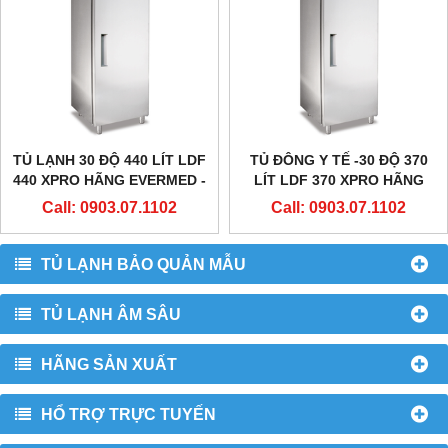
TỦ LẠNH 30 ĐỘ 440 LÍT LDF
TỦ ĐÔNG Y TẾ -30 ĐỘ 370
440 XPRO HÃNG EVERMED -
LÍT LDF 370 XPRO HÃNG
Ý
EVERMED - CHÂU ÂU
Call: 0903.07.1102
Call: 0903.07.1102
TỦ LẠNH BẢO QUẢN MẪU
TỦ LẠNH ÂM SÂU
HÃNG SẢN XUẤT
HỔ TRỢ TRỰC TUYẾN