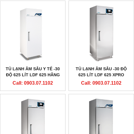
TỦ LẠNH ÂM SÂU Y TẾ -30
TỦ LẠNH ÂM SÂU -30 ĐỘ
ĐỘ 625 LÍT LDF 625 HÃNG
625 LÍT LDF 625 XPRO
EVERMED - Ý
HÃNG EVERMED - Ý
Call: 0903.07.1102
Call: 0903.07.1102