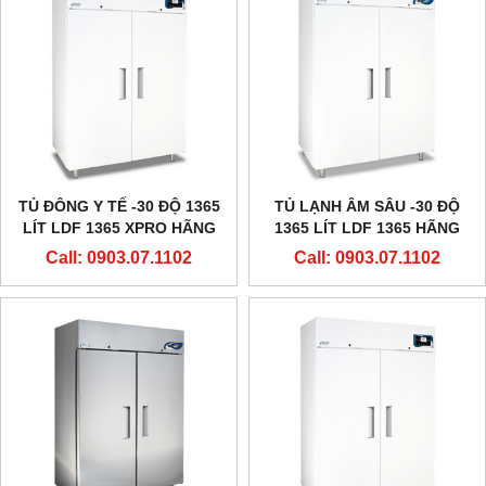
TỦ ĐÔNG Y TẾ -30 ĐỘ 1365
TỦ LẠNH ÂM SÂU -30 ĐỘ
LÍT LDF 1365 XPRO HÃNG
1365 LÍT LDF 1365 HÃNG
EVERMED - Ý
EVERMED - Ý
Call: 0903.07.1102
Call: 0903.07.1102