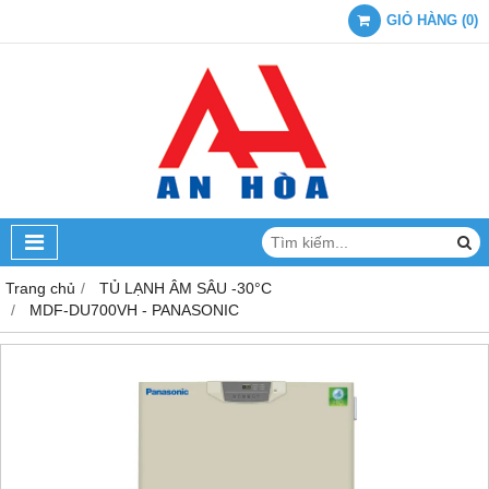
GIỎ HÀNG
(
0
)
Trang chủ
TỦ LẠNH ÂM SÂU -30°C
MDF-DU700VH - PANASONIC