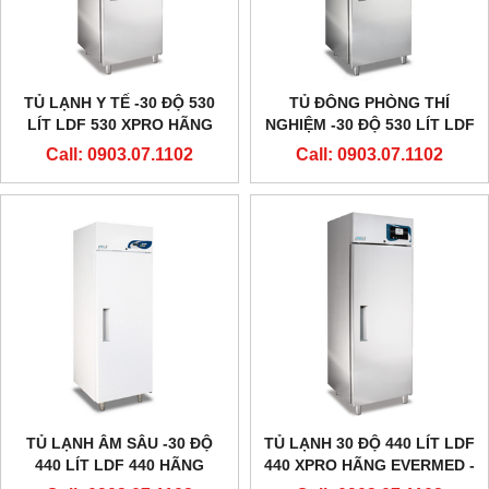
TỦ LẠNH Y TẾ -30 ĐỘ 530
TỦ ĐÔNG PHÒNG THÍ
LÍT LDF 530 XPRO HÃNG
NGHIỆM -30 ĐỘ 530 LÍT LDF
EVERMED - Ý
530 HÃNG EVERMED - Ý
Call: 0903.07.1102
Call: 0903.07.1102
TỦ LẠNH ÂM SÂU -30 ĐỘ
TỦ LẠNH 30 ĐỘ 440 LÍT LDF
440 LÍT LDF 440 HÃNG
440 XPRO HÃNG EVERMED -
EVERMED - Ý
Ý