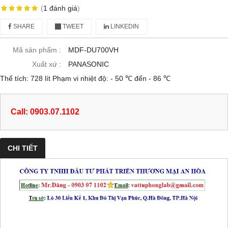
(
1
đánh giá
)
SHARE
TWEET
LINKEDIN
Mã sản phẩm :
MDF-DU700VH
Xuất xứ :
PANASONIC
Thể tích: 728 lít Phạm vi nhiệt độ: - 50 ℃ đến - 86 ℃
Call: 0903.07.1102
CHI TIẾT