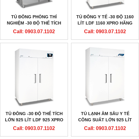
TỦ ĐÔNG PHÒNG THÍ
TỦ ĐÔNG Y TẾ -30 ĐỘ 1160
NGHIỆM -30 ĐỘ THỂ TÍCH
LÍT LDF 1160 XPRO HÃNG
LỚN 1160 LÍT LDF 1160
EVERMED - Ý
Call: 0903.07.1102
Call: 0903.07.1102
HÃNG EVERMED - Ý
TỦ ĐÔNG -30 ĐỘ THỂ TÍCH
TỦ LẠNH ÂM SÂU Y TẾ
LỚN 925 LÍT LDF 925 XPRO
CÔNG SUẤT LỚN 925 LÍT
HÃNG EVERMED - Ý
-30 ĐỘ LDF 925 HÃNG
Call: 0903.07.1102
Call: 0903.07.1102
EVERMED - Ý