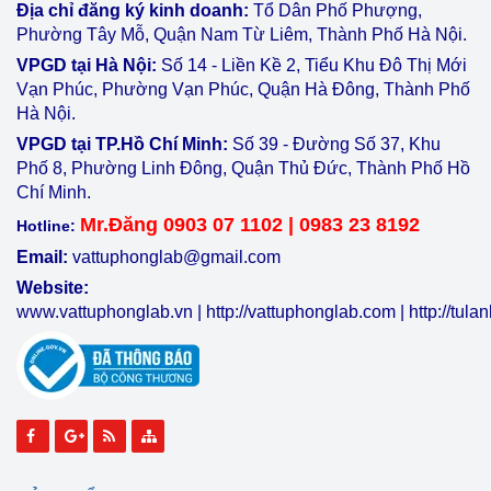
Địa chỉ đăng ký kinh doanh:
Tổ Dân Phố Phượng,
Phường Tây Mỗ, Quận Nam Từ Liêm, Thành Phố Hà Nội.
VPGD tại Hà Nội:
Số 14 - Liền Kề 2, Tiểu Khu Đô Thị Mới
Vạn Phúc, Phường Vạn Phúc, Quận Hà Đông, Thành Phố
Hà Nội.
VPGD tại TP.Hồ Chí Minh:
Số 39 - Đường Số 37, Khu
Phố 8, Phường Linh Đông, Quận Thủ Đức, Thành Phố Hồ
Chí Minh.
Mr.Đăng 0903 07 1102 | 0983 23 8192
Hotline:
Email:
vattuphonglab@gmail.com
Website:
www.vattuphonglab.vn
|
http://vattuphonglab.com
|
http://tul