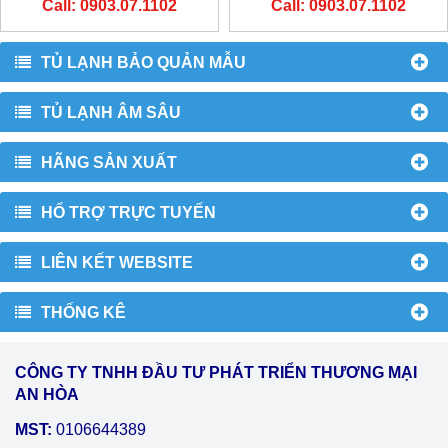
Call: 0903.07.1102
Call: 0903.07.1102
TỦ LẠNH BẢO QUẢN MẪU
TỦ LẠNH ÂM SÂU
HÃNG SẢN XUẤT
HỔ TRỢ TRỰC TUYẾN
LIÊN KẾT WEBSITE
THỐNG KÊ
CÔNG TY TNHH ĐẦU TƯ PHÁT TRIỂN THƯƠNG MẠI
AN HÒA
MST:
0106644389