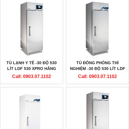
TỦ LẠNH Y TẾ -30 ĐỘ 530
TỦ ĐÔNG PHÒNG THÍ
LÍT LDF 530 XPRO HÃNG
NGHIỆM -30 ĐỘ 530 LÍT LDF
EVERMED - Ý
530 HÃNG EVERMED - Ý
Call: 0903.07.1102
Call: 0903.07.1102