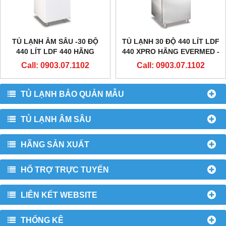
TỦ LẠNH ÂM SÂU -30 ĐỘ
TỦ LẠNH 30 ĐỘ 440 LÍT LDF
440 LÍT LDF 440 HÃNG
440 XPRO HÃNG EVERMED -
EVERMED - Ý
Ý
Call: 0903.07.1102
Call: 0903.07.1102
TỦ LẠNH BẢO QUẢN MẪU
TỦ LẠNH ÂM SÂU
HÃNG SẢN XUẤT
HỔ TRỢ TRỰC TUYẾN
LIÊN KẾT WEBSITE
THỐNG KÊ