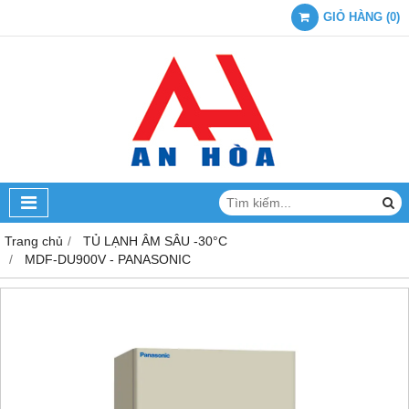
GIỎ HÀNG
(
0
)
Trang chủ
TỦ LẠNH ÂM SÂU -30°C
MDF-DU900V - PANASONIC