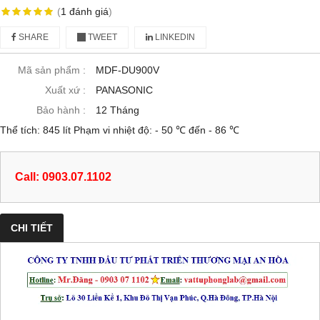
(
1
đánh giá
)
SHARE
TWEET
LINKEDIN
Mã sản phẩm :
MDF-DU900V
Xuất xứ :
PANASONIC
Bảo hành :
12 Tháng
Thể tích: 845 lít Phạm vi nhiệt độ: - 50 ℃ đến - 86 ℃
Call: 0903.07.1102
CHI TIẾT