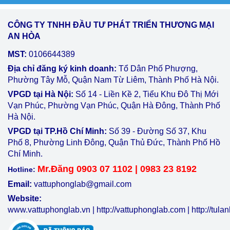
CÔNG TY TNHH ĐẦU TƯ PHÁT TRIỂN THƯƠNG MẠI
AN HÒA
MST:
0106644389
Địa chỉ đăng ký kinh doanh:
Tổ Dân Phố Phượng,
Phường Tây Mỗ, Quận Nam Từ Liêm, Thành Phố Hà Nội.
VPGD tại Hà Nội:
Số 14 - Liền Kề 2, Tiểu Khu Đô Thị Mới
Vạn Phúc, Phường Vạn Phúc, Quận Hà Đông, Thành Phố
Hà Nội.
VPGD tại TP.Hồ Chí Minh:
Số 39 - Đường Số 37, Khu
Phố 8, Phường Linh Đông, Quận Thủ Đức, Thành Phố Hồ
Chí Minh.
Mr.Đăng 0903 07 1102 | 0983 23 8192
Hotline:
Email:
vattuphonglab@gmail.com
Website:
www.vattuphonglab.vn
|
http://vattuphonglab.com
|
http://tul