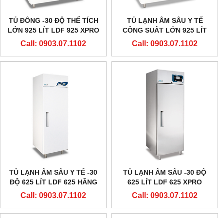
TỦ ĐÔNG -30 ĐỘ THỂ TÍCH
TỦ LẠNH ÂM SÂU Y TẾ
LỚN 925 LÍT LDF 925 XPRO
CÔNG SUẤT LỚN 925 LÍT
HÃNG EVERMED - Ý
-30 ĐỘ LDF 925 HÃNG
Call: 0903.07.1102
Call: 0903.07.1102
EVERMED - Ý
TỦ LẠNH ÂM SÂU Y TẾ -30
TỦ LẠNH ÂM SÂU -30 ĐỘ
ĐỘ 625 LÍT LDF 625 HÃNG
625 LÍT LDF 625 XPRO
EVERMED - Ý
HÃNG EVERMED - Ý
Call: 0903.07.1102
Call: 0903.07.1102