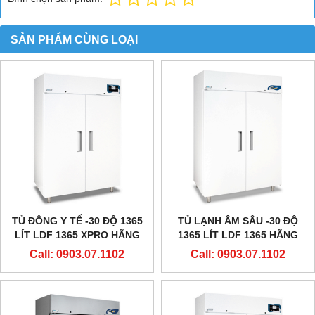
SẢN PHẨM CÙNG LOẠI
TỦ ĐÔNG Y TẾ -30 ĐỘ 1365
TỦ LẠNH ÂM SÂU -30 ĐỘ
LÍT LDF 1365 XPRO HÃNG
1365 LÍT LDF 1365 HÃNG
EVERMED - Ý
EVERMED - Ý
Call: 0903.07.1102
Call: 0903.07.1102