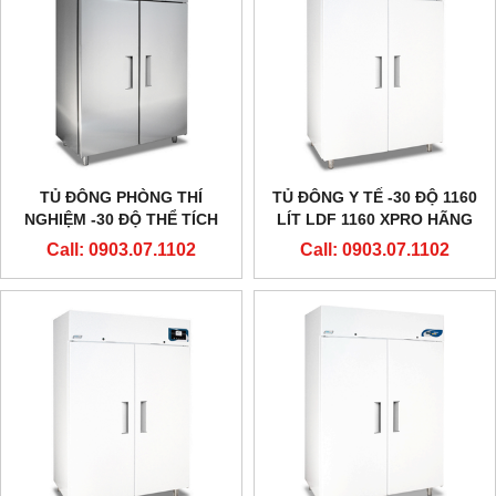
TỦ ĐÔNG PHÒNG THÍ
TỦ ĐÔNG Y TẾ -30 ĐỘ 1160
NGHIỆM -30 ĐỘ THỂ TÍCH
LÍT LDF 1160 XPRO HÃNG
LỚN 1160 LÍT LDF 1160
EVERMED - Ý
Call: 0903.07.1102
Call: 0903.07.1102
HÃNG EVERMED - Ý