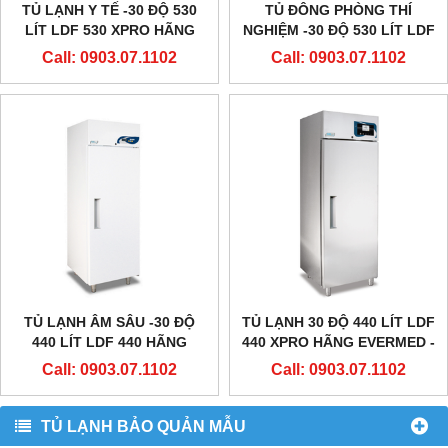
TỦ LẠNH Y TẾ -30 ĐỘ 530
TỦ ĐÔNG PHÒNG THÍ
LÍT LDF 530 XPRO HÃNG
NGHIỆM -30 ĐỘ 530 LÍT LDF
EVERMED - Ý
530 HÃNG EVERMED - Ý
Call: 0903.07.1102
Call: 0903.07.1102
TỦ LẠNH ÂM SÂU -30 ĐỘ
TỦ LẠNH 30 ĐỘ 440 LÍT LDF
440 LÍT LDF 440 HÃNG
440 XPRO HÃNG EVERMED -
EVERMED - Ý
Ý
Call: 0903.07.1102
Call: 0903.07.1102
TỦ LẠNH BẢO QUẢN MẪU