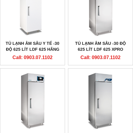
TỦ LẠNH ÂM SÂU Y TẾ -30
TỦ LẠNH ÂM SÂU -30 ĐỘ
ĐỘ 625 LÍT LDF 625 HÃNG
625 LÍT LDF 625 XPRO
EVERMED - Ý
HÃNG EVERMED - Ý
Call: 0903.07.1102
Call: 0903.07.1102