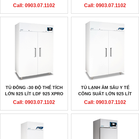
LỚN 1160 LÍT LDF 1160
EVERMED - Ý
Call: 0903.07.1102
Call: 0903.07.1102
HÃNG EVERMED - Ý
TỦ ĐÔNG -30 ĐỘ THỂ TÍCH
TỦ LẠNH ÂM SÂU Y TẾ
LỚN 925 LÍT LDF 925 XPRO
CÔNG SUẤT LỚN 925 LÍT
HÃNG EVERMED - Ý
-30 ĐỘ LDF 925 HÃNG
Call: 0903.07.1102
Call: 0903.07.1102
EVERMED - Ý