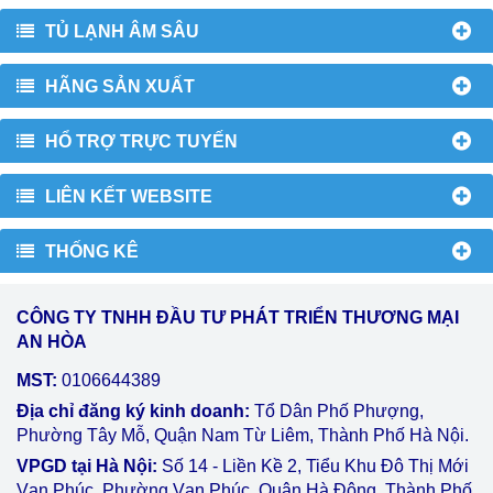
TỦ LẠNH ÂM SÂU
HÃNG SẢN XUẤT
HỔ TRỢ TRỰC TUYẾN
LIÊN KẾT WEBSITE
THỐNG KÊ
CÔNG TY TNHH ĐẦU TƯ PHÁT TRIỂN THƯƠNG MẠI
AN HÒA
MST:
0106644389
Địa chỉ đăng ký kinh doanh:
Tổ Dân Phố Phượng,
Phường Tây Mỗ, Quận Nam Từ Liêm, Thành Phố Hà Nội.
VPGD tại Hà Nội:
Số 14 - Liền Kề 2, Tiểu Khu Đô Thị Mới
Vạn Phúc, Phường Vạn Phúc, Quận Hà Đông, Thành Phố