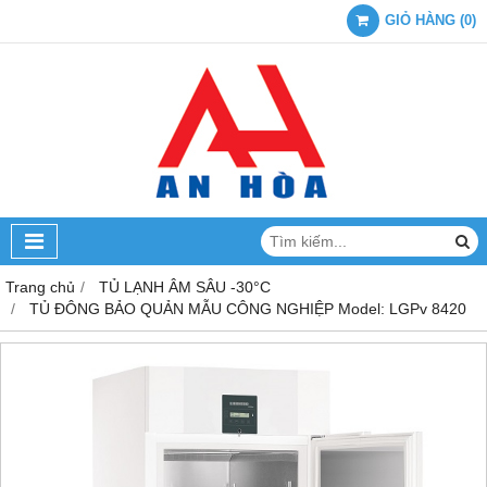
GIỎ HÀNG
(
0
)
Trang chủ
TỦ LẠNH ÂM SÂU -30°C
TỦ ĐÔNG BẢO QUẢN MẪU CÔNG NGHIỆP Model: LGPv 8420