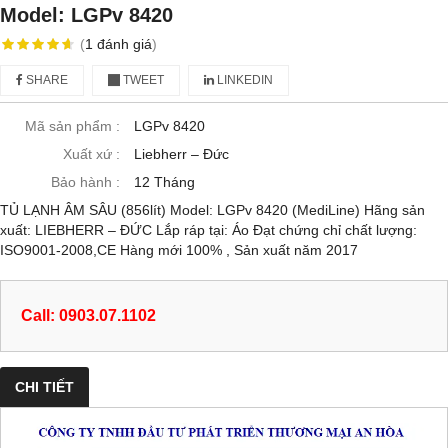
Model: LGPv 8420
(
1
đánh giá
)
SHARE
TWEET
LINKEDIN
Mã sản phẩm :
LGPv 8420
Xuất xứ :
Liebherr – Đức
Bảo hành :
12 Tháng
TỦ LẠNH ÂM SÂU (856lít) Model: LGPv 8420 (MediLine) Hãng sản
xuất: LIEBHERR – ĐỨC Lắp ráp tại: Áo Đạt chứng chỉ chất lượng:
ISO9001-2008,CE Hàng mới 100% , Sản xuất năm 2017
Call: 0903.07.1102
CHI TIẾT