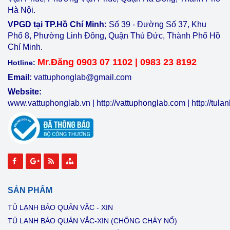
Hà Nội.
VPGD tại TP.Hồ Chí Minh:
Số 39 - Đường Số 37, Khu
Phố 8, Phường Linh Đông, Quận Thủ Đức, Thành Phố Hồ
Chí Minh.
Mr.Đăng 0903 07 1102 | 0983 23 8192
Hotline:
Email:
vattuphonglab@gmail.com
Website:
www.vattuphonglab.vn
|
http://vattuphonglab.com
|
http://tul
SẢN PHẨM
TỦ LẠNH BẢO QUẢN VẮC - XIN
TỦ LẠNH BẢO QUẢN VẮC-XIN (CHỐNG CHÁY NỔ)