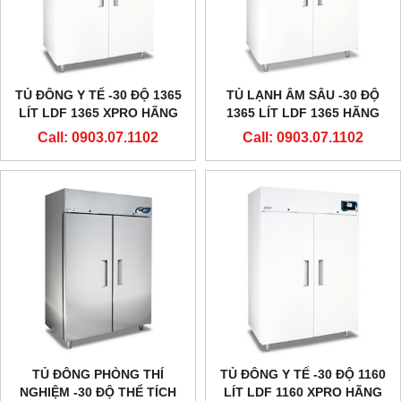
TỦ ĐÔNG Y TẾ -30 ĐỘ 1365
TỦ LẠNH ÂM SÂU -30 ĐỘ
LÍT LDF 1365 XPRO HÃNG
1365 LÍT LDF 1365 HÃNG
EVERMED - Ý
EVERMED - Ý
Call: 0903.07.1102
Call: 0903.07.1102
TỦ ĐÔNG PHÒNG THÍ
TỦ ĐÔNG Y TẾ -30 ĐỘ 1160
NGHIỆM -30 ĐỘ THỂ TÍCH
LÍT LDF 1160 XPRO HÃNG