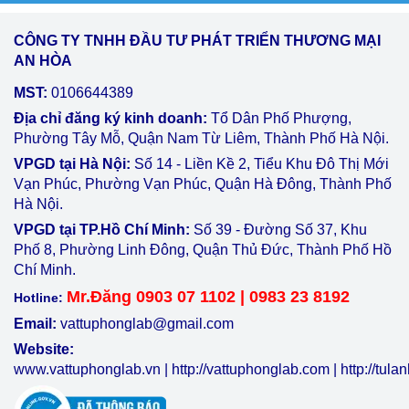
CÔNG TY TNHH ĐẦU TƯ PHÁT TRIỂN THƯƠNG MẠI
AN HÒA
MST:
0106644389
Địa chỉ đăng ký kinh doanh:
Tổ Dân Phố Phượng,
Phường Tây Mỗ, Quận Nam Từ Liêm, Thành Phố Hà Nội.
VPGD tại Hà Nội:
Số 14 - Liền Kề 2, Tiểu Khu Đô Thị Mới
Vạn Phúc, Phường Vạn Phúc, Quận Hà Đông, Thành Phố
Hà Nội.
VPGD tại TP.Hồ Chí Minh:
Số 39 - Đường Số 37, Khu
Phố 8, Phường Linh Đông, Quận Thủ Đức, Thành Phố Hồ
Chí Minh.
Mr.Đăng 0903 07 1102 | 0983 23 8192
Hotline:
Email:
vattuphonglab@gmail.com
Website:
www.vattuphonglab.vn
|
http://vattuphonglab.com
|
http://tul