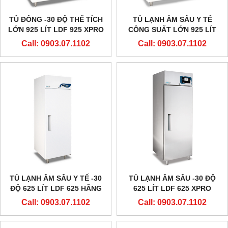
TỦ ĐÔNG -30 ĐỘ THỂ TÍCH
TỦ LẠNH ÂM SÂU Y TẾ
LỚN 925 LÍT LDF 925 XPRO
CÔNG SUẤT LỚN 925 LÍT
HÃNG EVERMED - Ý
-30 ĐỘ LDF 925 HÃNG
Call: 0903.07.1102
Call: 0903.07.1102
EVERMED - Ý
TỦ LẠNH ÂM SÂU Y TẾ -30
TỦ LẠNH ÂM SÂU -30 ĐỘ
ĐỘ 625 LÍT LDF 625 HÃNG
625 LÍT LDF 625 XPRO
EVERMED - Ý
HÃNG EVERMED - Ý
Call: 0903.07.1102
Call: 0903.07.1102