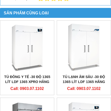
SẢN PHẨM CÙNG LOẠI
TỦ ĐÔNG Y TẾ -30 ĐỘ 1365
TỦ LẠNH ÂM SÂU -30 ĐỘ
LÍT LDF 1365 XPRO HÃNG
1365 LÍT LDF 1365 HÃNG
EVERMED - Ý
EVERMED - Ý
Call: 0903.07.1102
Call: 0903.07.1102