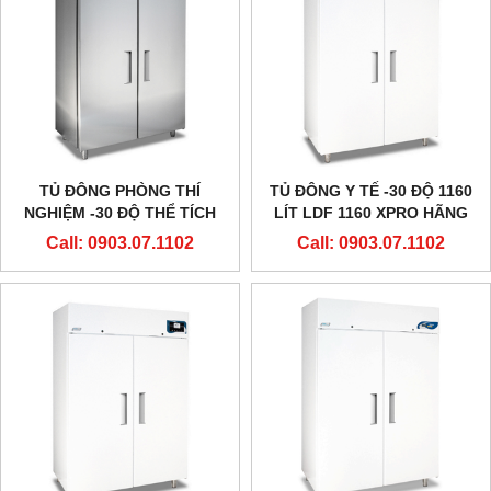
TỦ ĐÔNG PHÒNG THÍ
TỦ ĐÔNG Y TẾ -30 ĐỘ 1160
NGHIỆM -30 ĐỘ THỂ TÍCH
LÍT LDF 1160 XPRO HÃNG
LỚN 1160 LÍT LDF 1160
EVERMED - Ý
Call: 0903.07.1102
Call: 0903.07.1102
HÃNG EVERMED - Ý