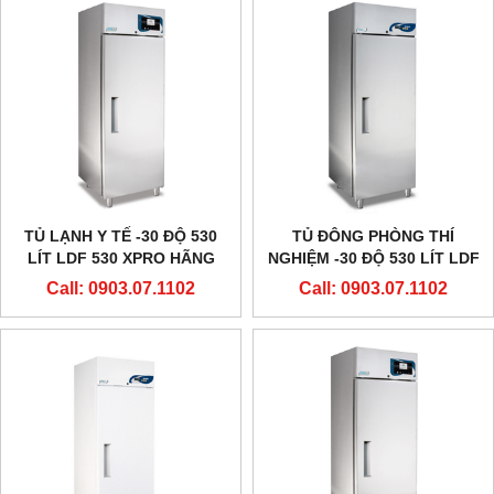
TỦ LẠNH Y TẾ -30 ĐỘ 530
TỦ ĐÔNG PHÒNG THÍ
LÍT LDF 530 XPRO HÃNG
NGHIỆM -30 ĐỘ 530 LÍT LDF
EVERMED - Ý
530 HÃNG EVERMED - Ý
Call: 0903.07.1102
Call: 0903.07.1102