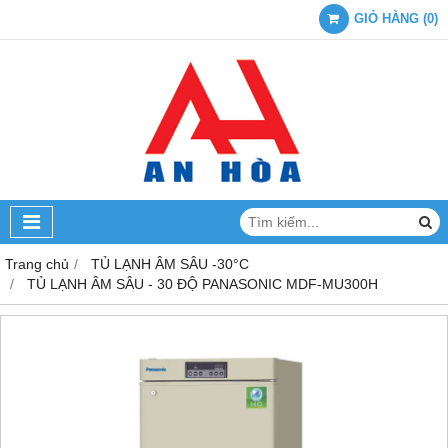
GIỎ HÀNG
(
0
)
Trang chủ
TỦ LẠNH ÂM SÂU -30°C
TỦ LẠNH ÂM SÂU - 30 ĐỘ PANASONIC MDF-MU300H