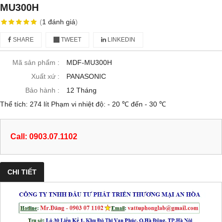
MU300H
(
1
đánh giá
)
SHARE
TWEET
LINKEDIN
Mã sản phẩm :
MDF-MU300H
Xuất xứ :
PANASONIC
Bảo hành :
12 Tháng
Thể tích: 274 lít Phạm vi nhiệt độ: - 20 ℃ đến - 30 ℃
Call: 0903.07.1102
CHI TIẾT