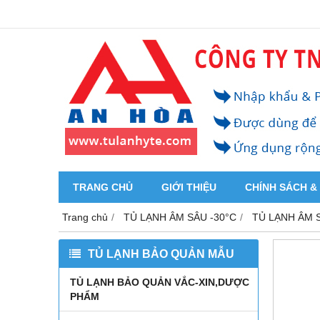
TRANG CHỦ
GIỚI THIỆU
CHÍNH SÁCH &
Trang chủ
TỦ LẠNH ÂM SÂU -30°C
TỦ LẠNH ÂM 
TỦ LẠNH BẢO QUẢN MẪU
TỦ LẠNH BẢO QUẢN VẮC-XIN,DƯỢC
PHẨM