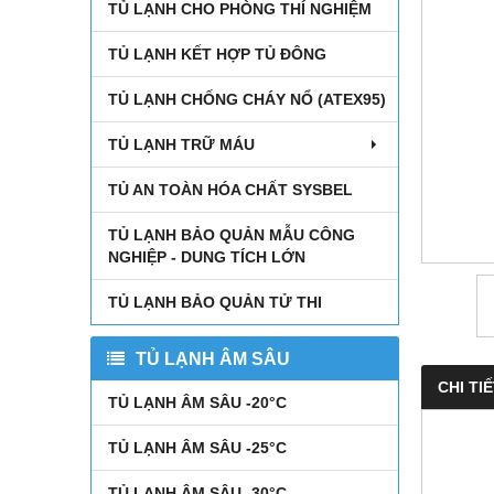
TỦ LẠNH CHO PHÒNG THÍ NGHIỆM
TỦ LẠNH KẾT HỢP TỦ ĐÔNG
TỦ LẠNH CHỐNG CHÁY NỔ (ATEX95)
TỦ LẠNH TRỮ MÁU
TỦ AN TOÀN HÓA CHẤT SYSBEL
TỦ LẠNH BẢO QUẢN MẪU CÔNG
NGHIỆP - DUNG TÍCH LỚN
TỦ LẠNH BẢO QUẢN TỬ THI
TỦ LẠNH ÂM SÂU
CHI TI
TỦ LẠNH ÂM SÂU -20°C
TỦ LẠNH ÂM SÂU -25°C
TỦ LẠNH ÂM SÂU -30°C