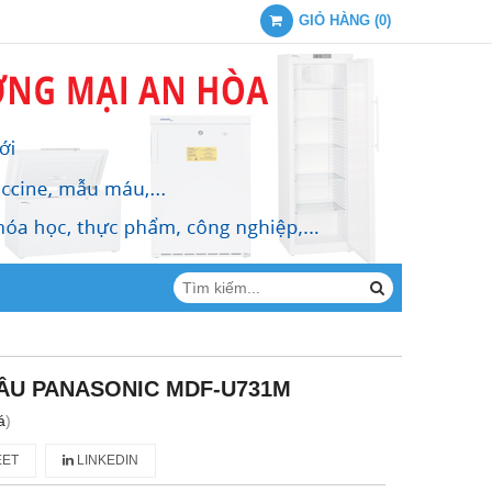
GIỎ HÀNG
(
0
)
ÂU PANASONIC MDF-U731M
á
)
ET
LINKEDIN