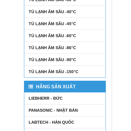
TỦ LẠNH ÂM SÂU -40°C
TỦ LẠNH ÂM SÂU -45°C
TỦ LẠNH ÂM SÂU -60°C
TỦ LẠNH ÂM SÂU -86°C
TỦ LẠNH ÂM SÂU -90°C
TỦ LẠNH ÂM SÂU -150°C
HÃNG SẢN XUẤT
LIEBHERR - ĐỨC
PANASONIC - NHẬT BẢN
LABTECH - HÀN QUỐC