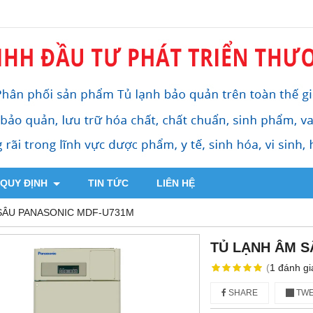
 QUY ĐỊNH
TIN TỨC
LIÊN HỆ
SÂU PANASONIC MDF-U731M
TỦ LẠNH ÂM S
(
1
đánh gi
SHARE
TWE